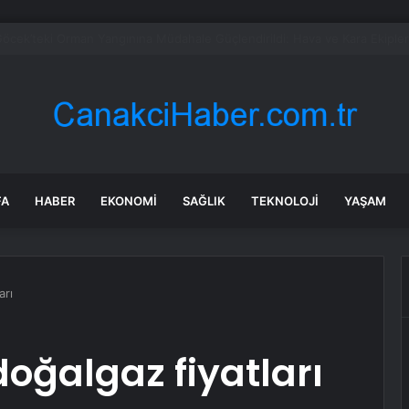
tikçe sertleşiyor! İran’a yeni tehdit
FA
HABER
EKONOMI
SAĞLIK
TEKNOLOJI
YAŞAM
arı
oğalgaz fiyatları