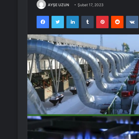
AYŞE UZUN
Şubat 17, 2023
Facebook
Twitter
LinkedIn
Tumblr
Pinterest
Reddit