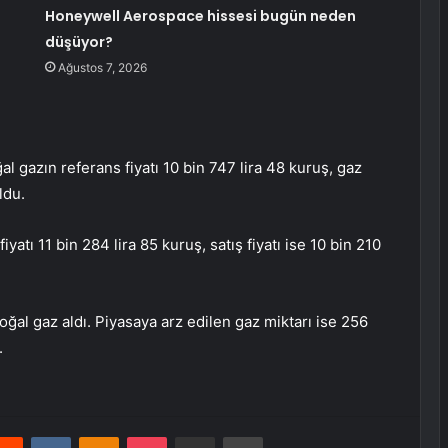
Honeywell Aerospace hissesi bugün neden
düşüyor?
Ağustos 7, 2026
 gazın referans fiyatı 10 bin 747 lira 48 kuruş, gaz
ldu.
iyatı 11 bin 284 lira 85 kuruş, satış fiyatı ise 10 bin 210
al gaz aldı. Piyasaya arz edilen gaz miktarı ise 256
.
erest
Reddit
VKontakte
Odnoklassniki
Pocket
E-Posta ile paylaş
Yazdır