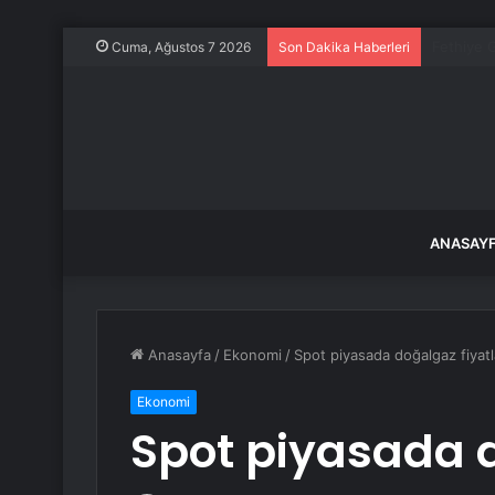
Trump git
Cuma, Ağustos 7 2026
Son Dakika Haberleri
ANASAY
Anasayfa
/
Ekonomi
/
Spot piyasada doğalgaz fiyatl
Ekonomi
Spot piyasada d