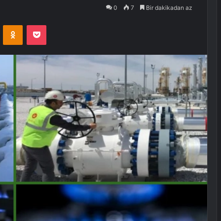
0
7
Bir dakikadan az
VKontakte
Odnoklassniki
Pocket