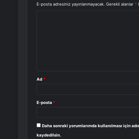
E-posta adresiniz yayınlanmayacak.
Gerekli alanlar
*
i
Y
o
r
u
m
*
Ad
*
E-posta
*
Daha sonraki yorumlarımda kullanılması için adı
kaydedilsin.