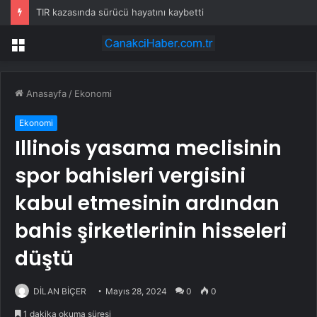
TIR kazasında sürücü hayatını kaybetti
Menü
Anasayfa
/
Ekonomi
Ekonomi
Illinois yasama meclisinin
spor bahisleri vergisini
kabul etmesinin ardından
bahis şirketlerinin hisseleri
düştü
DİLAN BİÇER
Mayıs 28, 2024
0
0
1 dakika okuma süresi