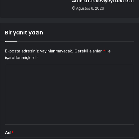
Altın kritik seviyeyi test etti
Ağustos 6, 2026
Bir yanıt yazın
E-posta adresiniz yayınlanmayacak.
Gerekli alanlar
*
ile
işaretlenmişlerdir
Y
o
r
u
m
*
Ad
*