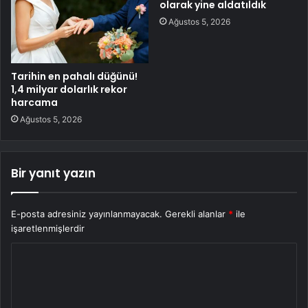
olarak yine aldatıldık
Ağustos 5, 2026
Tarihin en pahalı düğünü!
1,4 milyar dolarlık rekor
harcama
Ağustos 5, 2026
Bir yanıt yazın
E-posta adresiniz yayınlanmayacak.
Gerekli alanlar
*
ile
işaretlenmişlerdir
Y
o
r