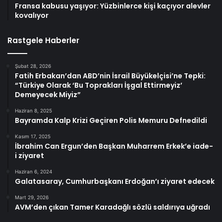
Fransa kabusu yaşıyor: Yüzbinlerce kişi kaçıyor alevler
kovalıyor
Rastgele Haberler
Şubat 28, 2026
Fatih Erbakan’dan ABD’nin İsrail Büyükelçisi’ne Tepki:
“Türkiye Olarak ‘Bu Toprakları İşgal Ettirmeyiz’
Demeyecek Miyiz”
Haziran 8, 2025
Bayramda Kalp Krizi Geçiren Polis Memuru Defnedildi
Kasım 17, 2025
İbrahim Can Ergun’den Başkan Muharrem Erkek’e iade-
i ziyaret
Haziran 6, 2024
Galatasaray, Cumhurbaşkanı Erdoğan’ı ziyaret edecek
Mart 29, 2026
AVM’den çıkan Tamer Karadağlı sözlü saldırıya uğradı