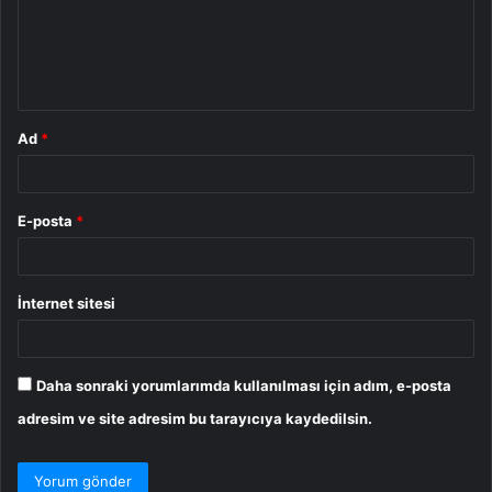
u
m
*
Ad
*
E-posta
*
İnternet sitesi
Daha sonraki yorumlarımda kullanılması için adım, e-posta
adresim ve site adresim bu tarayıcıya kaydedilsin.