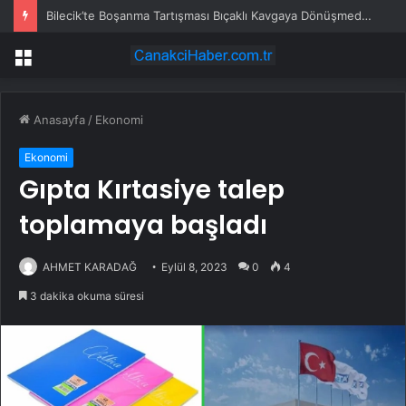
Bilecik’te Boşanma Tartışması Bıçaklı Kavgaya Dönüşmeden Önlenmiş
Menü
Anasayfa
/
Ekonomi
Ekonomi
Gıpta Kırtasiye talep
toplamaya başladı
AHMET KARADAĞ
Eylül 8, 2023
0
4
3 dakika okuma süresi