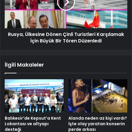
Rusya, Ülkesine Dönen Çinli Turistleri Karşılamak
İçin Büyük Bir Tören Düzenledi
İlgili Makaleler
Balıkesir’de Kepsut’a Kent
Alanda neden az kişi vardı?
Lokantası ve altyapı
İşte olay yaratan konserin
desteği
perde arkası