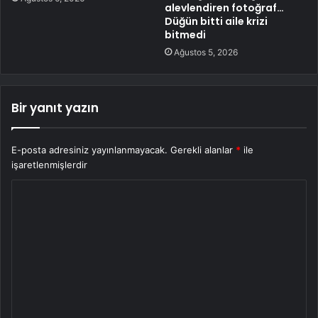
alevlendiren fotoğraf…
Düğün bitti aile krizi
bitmedi
Ağustos 5, 2026
Bir yanıt yazın
E-posta adresiniz yayınlanmayacak.
Gerekli alanlar
*
ile
işaretlenmişlerdir
Y
o
r
u
m
*