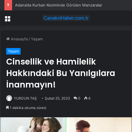
Adana’da Kurban Kesiminde Görülen Manzaralar
Menü
Anasayfa
/
Yaşam
Yaşam
Cinsellik ve Hamilelik
Hakkındaki Bu Yanılgılara
İnanmayın!
YURDUN TAŞ
Şubat 25, 2023
0
6
1 dakika okuma süresi