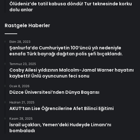
Ölüdeniz’de tatil kabusa döndü! Tur teknesinde korku
dolu anlar
Rastgele Haberler
Ekim 28, 2023
Şanlıurfa’da Cumhuriyetin 100’üncü yılı nedeniyle
esnafa Türk bayrağı dağıtan polis şefi bıçaklandı.
Temmuz 23, 2025
Cosby Ailesi yıldızının Malcolm-Jamal Warner hayatını
kaybetti! Ünlü oyuncunun feci sonu
Ocak 8, 2026
Düzce Üniversitesi’nden Dünya Başarısı
Haziran 21, 2025
AKUT’tan Lise Öğrencilerine Afet Bilinci Eğitimi
Kasım 28, 2025
İsrail uçakları, Yemen’deki Hudeyde Limanı’nı
bombaladı