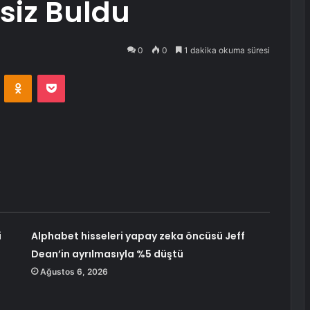
rsiz Buldu
0
0
1 dakika okuma süresi
VKontakte
Odnoklassniki
Pocket
i
Alphabet hisseleri yapay zeka öncüsü Jeff
Dean’in ayrılmasıyla %5 düştü
Ağustos 6, 2026