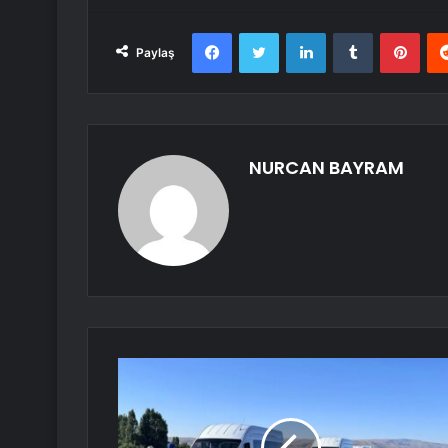
Facebook
Twitter
LinkedIn
Tumblr
Pint
Paylaş
NURCAN BAYRAM