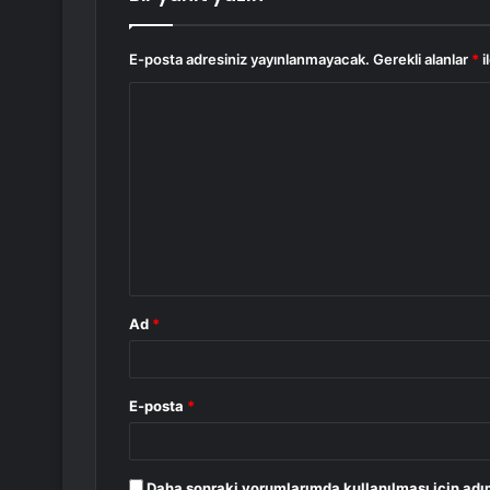
E-posta adresiniz yayınlanmayacak.
Gerekli alanlar
*
i
Y
o
r
u
m
*
Ad
*
E-posta
*
Daha sonraki yorumlarımda kullanılması için adım