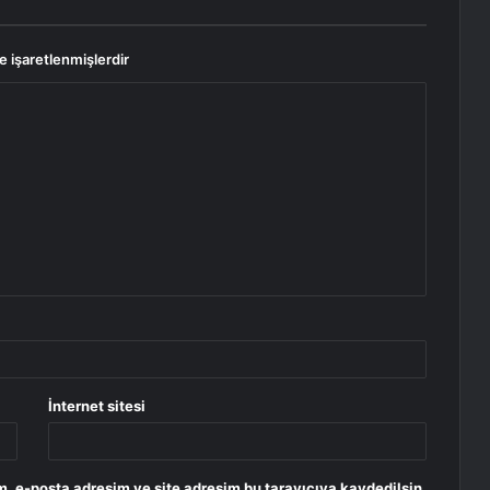
le işaretlenmişlerdir
İnternet sitesi
, e-posta adresim ve site adresim bu tarayıcıya kaydedilsin.