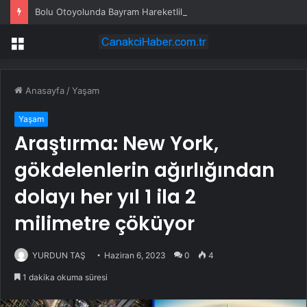
Bolu Otoyolunda Bayram Hareketliliği
Menü
Anasayfa
/
Yaşam
Yaşam
Araştırma: New York,
gökdelenlerin ağırlığından
dolayı her yıl 1 ila 2
milimetre çöküyor
YURDUN TAŞ
Haziran 6, 2023
0
4
1 dakika okuma süresi