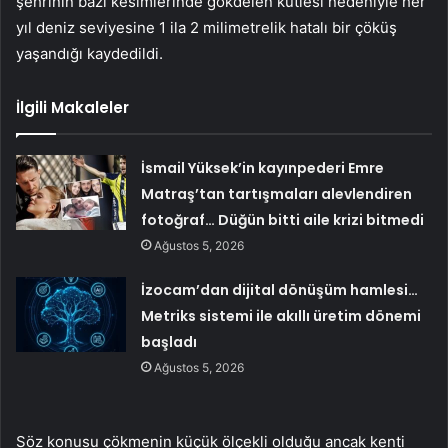
şehrinin bazı kesimlerinde gökdelen kütlesi nedeniyle her
yıl deniz seviyesine 1 ila 2 milimetrelik hatalı bir çöküş
yaşandığı kaydedildi.
İlgili Makaleler
İsmail Yüksek’in kayınpederi Emre
Matraş’tan tartışmaları alevlendiren
fotoğraf… Düğün bitti aile krizi bitmedi
Ağustos 5, 2026
İzocam’dan dijital dönüşüm hamlesi…
Metriks sistemi ile akıllı üretim dönemi
başladı
Ağustos 5, 2026
Söz konusu çökmenin küçük ölçekli olduğu ancak kenti