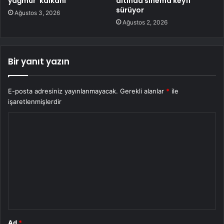
yağmur’ kalkanı
altında sinema keyfi
sürüyor
Ağustos 3, 2026
Ağustos 2, 2026
Bir yanıt yazın
E-posta adresiniz yayınlanmayacak.
Gerekli alanlar
*
ile
işaretlenmişlerdir
Y
o
r
u
m
*
Ad
*