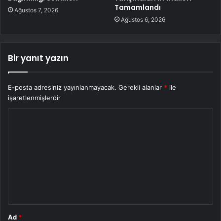
Tamamlandı
Ağustos 7, 2026
Ağustos 6, 2026
Bir yanıt yazın
E-posta adresiniz yayınlanmayacak.
Gerekli alanlar
*
ile
işaretlenmişlerdir
Y
o
r
u
m
*
Ad
*