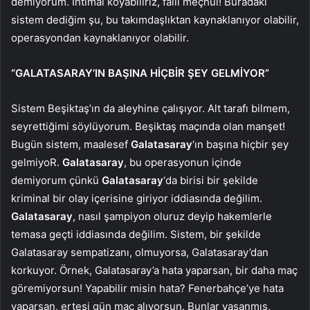
demiyorum. İhtimal koyabiliriz, faili meçhul! Buradaki
sistem dediğim şu, bu takımdaşlıktan kaynaklanıyor olabilir,
operasyondan kaynaklanıyor olabilir.
“GALATASARAY’IN BAŞINA HİÇBİR ŞEY GELMİYOR”
Sistem Beşiktaş’ın da aleyhine çalışıyor. Alt tarafı bilmem,
seyrettiğimi söylüyorum. Beşiktaş maçında olan manşet!
Bugün sistem, maalesef
Galatasaray
‘ın başına hiçbir şey
gelmiyoR.
Galatasaray
, bu operasyonun içinde
demiyorum çünkü
Galatasaray
‘da birisi bir şekilde
kriminal bir olay içerisine giriyor iddiasında değilim.
Galatasaray
, nasıl şampiyon oluruz deyip hakemlerle
temasa geçti iddiasında değilim. Sistem, bir şekilde
Galatasaray sempatizanı, olmuyorsa, Galatasaray’dan
korkuyor. Örnek, Galatasaray’a hata yaparsan, bir daha maç
göremiyorsun! Yapabilir misin hata? Fenerbahçe’ye hata
yaparsan, ertesi gün maç alıyorsun. Bunlar yaşanmış,