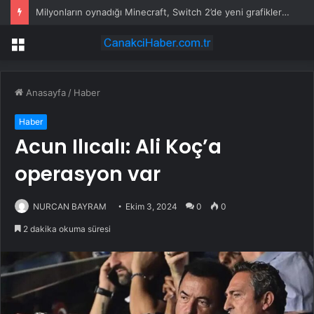
Milyonların oynadığı Minecraft, Switch 2’de yeni grafiklerle geliyor
Menü
Anasayfa
/
Haber
Haber
Acun Ilıcalı: Ali Koç’a
operasyon var
NURCAN BAYRAM
Ekim 3, 2024
0
0
2 dakika okuma süresi