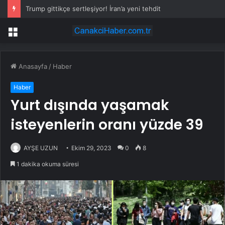
Trump gittikçe sertleşiyor! İran’a yeni tehdit
Menü
Anasayfa
/
Haber
Haber
Yurt dışında yaşamak
isteyenlerin oranı yüzde 39
AYŞE UZUN
Ekim 29, 2023
0
8
1 dakika okuma süresi