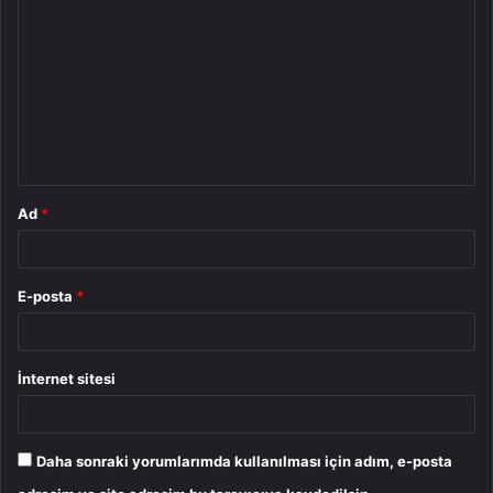
o
r
u
m
*
Ad
*
E-posta
*
İnternet sitesi
Daha sonraki yorumlarımda kullanılması için adım, e-posta