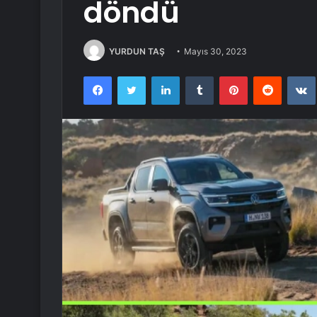
döndü
YURDUN TAŞ
Mayıs 30, 2023
Facebook
Twitter
LinkedIn
Tumblr
Pinterest
Reddit