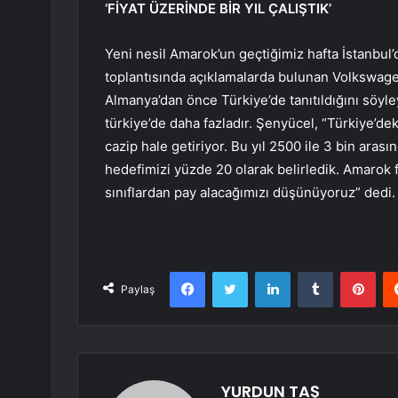
‘FİYAT ÜZERİNDE BİR YIL ÇALIŞTIK’
Yeni nesil Amarok’un geçtiğimiz hafta İstanbul
toplantısında açıklamalarda bulunan Volkswage
Almanya’dan önce Türkiye’de tanıtıldığını söyl
türkiye’de daha fazladır. Şenyücel, “Türkiye’de
cazip hale getiriyor. Bu yıl 2500 ile 3 bin ara
hedefimizi yüzde 20 olarak belirledik. Amarok f
sınıflardan pay alacağımızı düşünüyoruz” dedi.
Facebook
Twitter
LinkedIn
Tumblr
Pint
Paylaş
YURDUN TAŞ