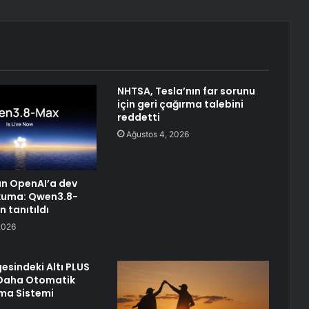
NHTSA, Tesla’nın far sorunu
için geri çağırma talebini
reddetti
Ağustos 4, 2026
n OpenAI’a dev
uma: Qwen3.8-
 tanıtıldı
2026
esindeki Altı PLUS
 Daha Otomatik
ma Sistemi