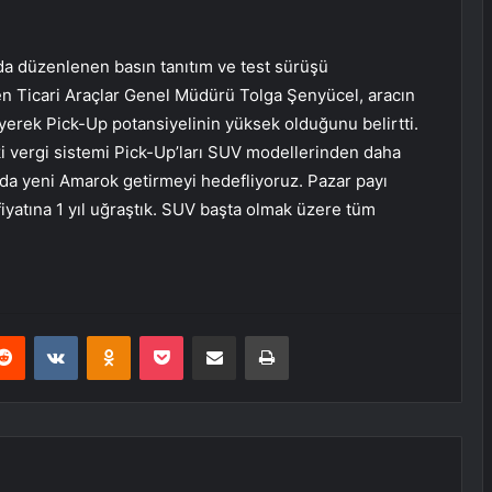
’da düzenlenen basın tanıtım ve test sürüşü
n Ticari Araçlar Genel Müdürü Tolga Şenyücel, aracın
eyerek Pick-Up potansiyelinin yüksek olduğunu belirtti.
ki vergi sistemi Pick-Up’ları SUV modellerinden daha
sında yeni Amarok getirmeyi hedefliyoruz. Pazar payı
iyatına 1 yıl uğraştık. SUV başta olmak üzere tüm
erest
Reddit
VKontakte
Odnoklassniki
Pocket
E-Posta ile paylaş
Yazdır