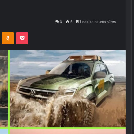
0
5
1 dakika okuma süresi
VKontakte
Odnoklassniki
Pocket