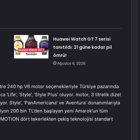
Huawei Watch GT 7 serisi
tanıtıldı: 21 güne kadar pil
ömrü!
Ağustos 6, 2026
.0 litre 240 hp V6 motor seçenekleriyle Türkiye pazarında
‘Life’, ‘Style’, ‘Style Plus’ oluyor. motor, 3 litrelik dizel
liyor. Style’, ‘PanAmericana’ ve ‘Aventura’ donanımlarıyla
ilyon 200 bin TL’den başlayan yeni Amarok’un tüm
4MOTION dört tekerlekten çekiş teknolojisi standart