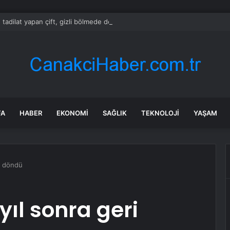
 tadilat yapan çift, gizli bölmede deste deste para buldu
FA
HABER
EKONOMI
SAĞLIK
TEKNOLOJI
YAŞAM
i döndü
ıl sonra geri