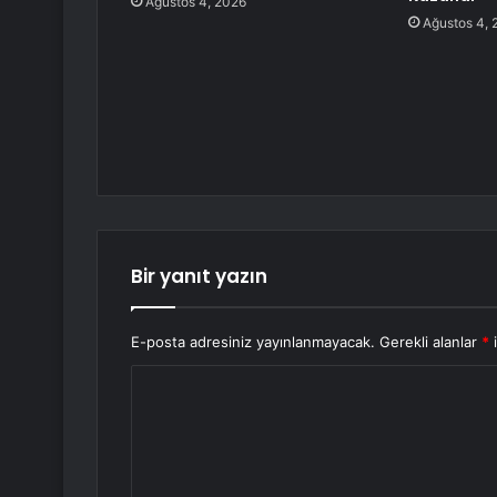
Ağustos 4, 2026
Ağustos 4, 
Bir yanıt yazın
E-posta adresiniz yayınlanmayacak.
Gerekli alanlar
*
i
Y
o
r
u