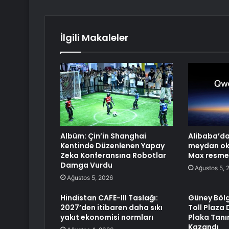
İlgili Makaleler
Albüm: Çin’in Shanghai
Alibaba’da
Kentinde Düzenlenen Yapay
meydan ok
Zeka Konferansına Robotlar
Max resmen
Damga Vurdu
Ağustos 5, 
Ağustos 5, 2026
Hindistan CAFE-III Taslağı:
Güney Bölg
2027’den itibaren daha sıkı
Toll Plaza
yakıt ekonomisi normları
Plaka Tanı
Kazandı