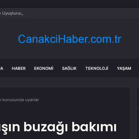
e Uyuşturucu Operasyonu: 1.7 Milyon Hap Ele Geçirildi
FA
HABER
EKONOMI
SAĞLIK
TEKNOLOJI
YAŞAM
ı konusunda uyarılar
şın buzağı bakımı