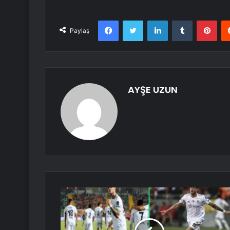
Facebook
Twitter
LinkedIn
Tumblr
Pint
Paylaş
AYŞE UZUN