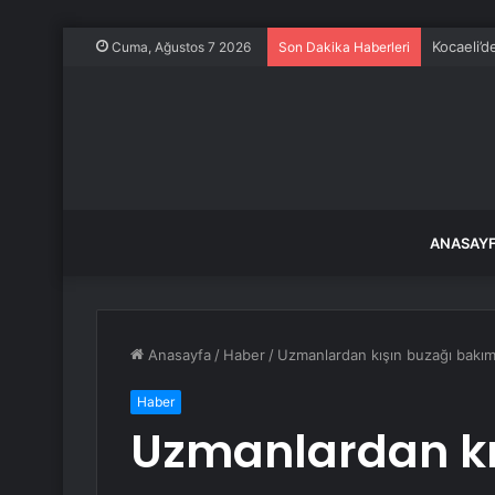
Kocaeli’d
Cuma, Ağustos 7 2026
Son Dakika Haberleri
ANASAY
Anasayfa
/
Haber
/
Uzmanlardan kışın buzağı bakım
Haber
Uzmanlardan kı