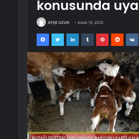
konusunda uyar
AYŞE UZUN
Aralık 15, 2022
Facebook
Twitter
LinkedIn
Tumblr
Pinterest
Reddit