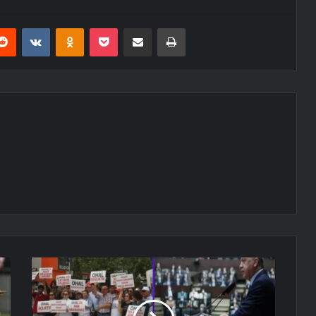
erest
Reddit
VKontakte
Odnoklassniki
Pocket
E-Posta ile paylaş
Yazdır