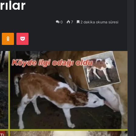
ılar
0
7
2 dakika okuma süresi
VKontakte
Odnoklassniki
Pocket