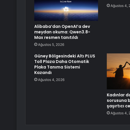
Ağustos 4, 
Alibaba’dan OpenAI’a dev
meydan okuma: Qwen3.8-
Max resmen tanıtıldı
Ağustos 5, 2026
Güney Bölgesindeki Altı PLUS
Toll Plaza Daha Otomatik
Plaka Tanıma Sistemi
Kazandı
Ağustos 4, 2026
Kadınlar d
sorusuna b
şaşırtıcı c
Ağustos 4, 