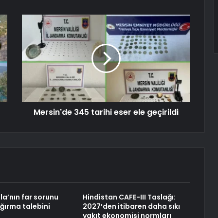
Mersin'de 345 tarihi eser ele geçirildi
la’nın far sorunu
Hindistan CAFE-III Taslağı:
ağırma talebini
2027’den itibaren daha sıkı
yakıt ekonomisi normları