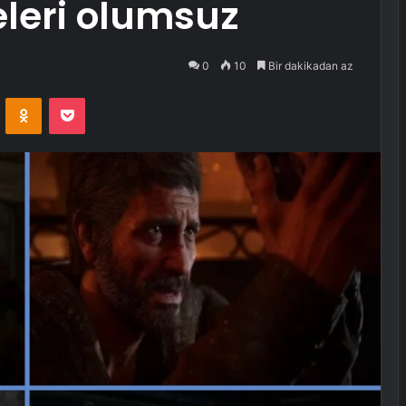
leri olumsuz
0
10
Bir dakikadan az
VKontakte
Odnoklassniki
Pocket