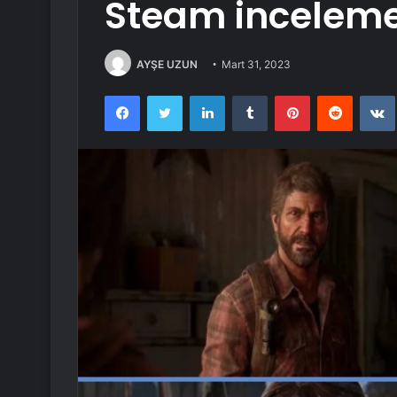
Steam inceleme
AYŞE UZUN
Mart 31, 2023
Facebook
Twitter
LinkedIn
Tumblr
Pinterest
Reddit