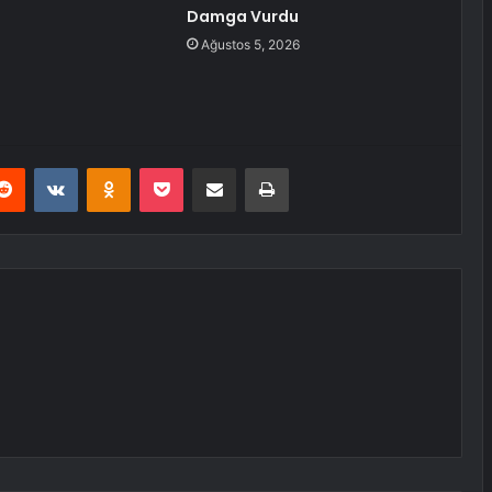
Damga Vurdu
Ağustos 5, 2026
erest
Reddit
VKontakte
Odnoklassniki
Pocket
E-Posta ile paylaş
Yazdır