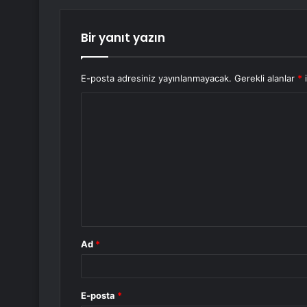
Bir yanıt yazın
E-posta adresiniz yayınlanmayacak.
Gerekli alanlar
*
i
Y
o
r
u
m
*
Ad
*
E-posta
*