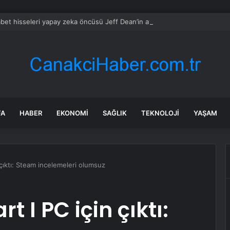
bet hisseleri yapay zeka öncüsü Jeff Dean’in ayrılmasıyla %5 düştü
FA
HABER
EKONOMI
SAĞLIK
TEKNOLOJI
YAŞAM
 çıktı: Steam incelemeleri olumsuz
t I PC için çıktı: