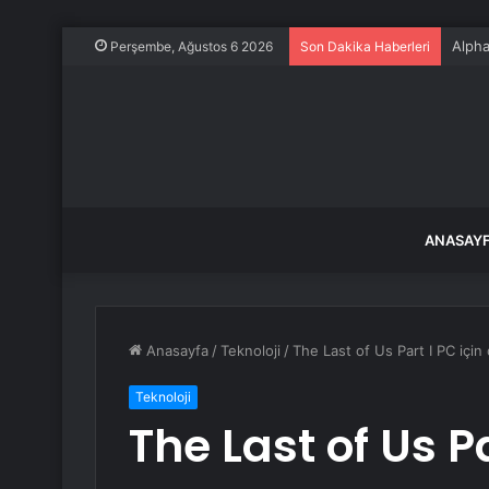
Alpha
Perşembe, Ağustos 6 2026
Son Dakika Haberleri
ANASAY
Anasayfa
/
Teknoloji
/
The Last of Us Part I PC için
Teknoloji
The Last of Us Par