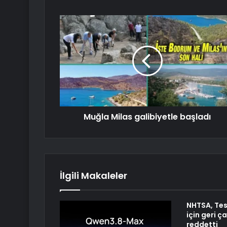
Muğla Milas galibiyetle başladı
İlgili Makaleler
NHTSA, Tes
için geri ç
reddetti