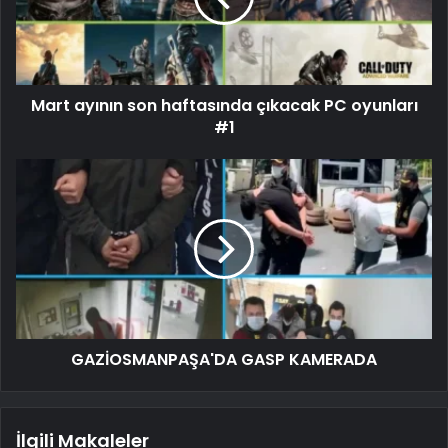
Mart ayının son haftasında çıkacak PC oyunları
#1
GAZİOSMANPAŞA'DA GASP KAMERADA
İlgili Makaleler