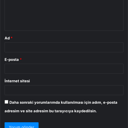
u
m
*
Ad
*
E-posta
*
İnternet sitesi
Daha sonraki yorumlarımda kullanılması için adım, e-posta
adresim ve site adresim bu tarayıcıya kaydedilsin.