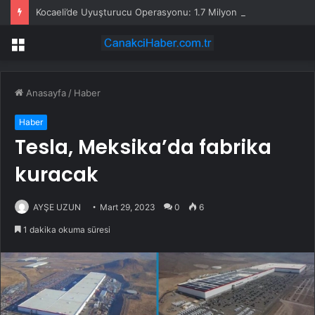
Kocaeli’de Uyuşturucu Operasyonu: 1.7 Milyon Hap Ele Geçirildi
Menü
Anasayfa
/
Haber
Haber
Tesla, Meksika’da fabrika
kuracak
AYŞE UZUN
Mart 29, 2023
0
6
1 dakika okuma süresi