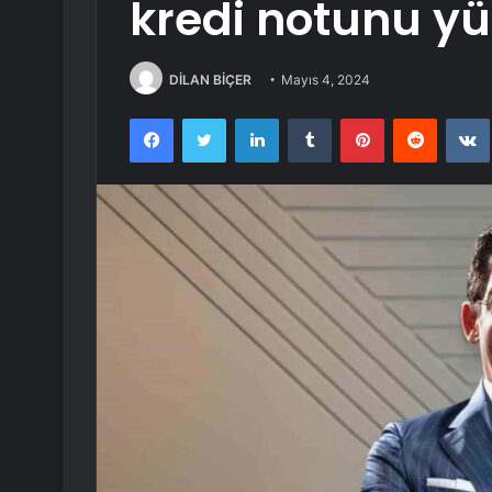
kredi notunu yü
DİLAN BİÇER
Mayıs 4, 2024
Facebook
Twitter
LinkedIn
Tumblr
Pinterest
Reddit