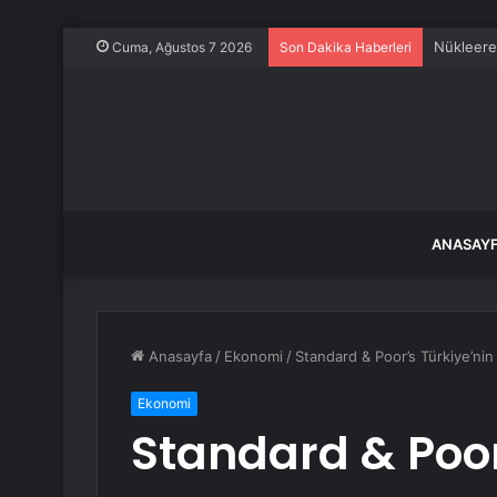
Nükleere
Cuma, Ağustos 7 2026
Son Dakika Haberleri
ANASAY
Anasayfa
/
Ekonomi
/
Standard & Poor’s Türkiye’nin
Ekonomi
Standard & Poor