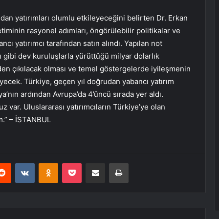
an yatırımları olumlu etkileyeceğini belirten Dr. Erkan
iminin rasyonel adımları, öngörülebilir politikalar ve
cı yatırımcı tarafından satın alındı. Yapılan not
ı gibi dev kuruluşlarla yürüttüğü milyar dolarlık
eden çıkılacak olması ve temel göstergelerde iyileşmenin
ecek. Türkiye, geçen yıl doğrudan yabancı yatırım
a’nın ardından Avrupa’da 4’üncü sırada yer aldı.
 var. Uluslararası yatırımcıların Türkiye’ye olan
m.” – İSTANBUL
erest
Reddit
VKontakte
Odnoklassniki
Pocket
E-Posta ile paylaş
Yazdır