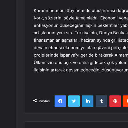
Kararın hem portföy hem de uluslararası doğrud
Kork, sözlerini şöyle tamamladı: “Ekonomi yönet
enflasyonun düşeceğine ilişkin beklentiler yaban
artışlarının yanı sıra Türkiye’nin, Dünya Bankas
finansman anlaşmaları, haziran ayında gri list
devam etmesi ekonomiye olan güveni perçinley
projelerinde İspanya’yı geride bırakarak Almany
Ülkemizin önü açık ve daha gidecek çok yolumuz
ilgisinin artarak devam edeceğini düşünüyoru
Facebook
Twitter
LinkedIn
Tumblr
Pint
Paylaş