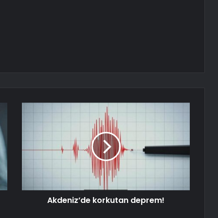
Akdeniz’de korkutan deprem!