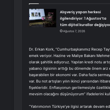
Alışveriş yapan herkesi
ilgilendiriyor: 1 Ağustos’ta
tüm dijital kurallar değişiyo
Ağustos 7, 2026
Dr. Erkan Kork, “Cumhurbaşkanımız Recep Tayy
emek veriyor. Hazine ve Maliye Bakanı Mehmet 
olarak şahitlik ediyoruz. Yapılan kredi notu artı
yabancı ilgisinin arttığı bu dönemde önem arz
başarabilen bir ekonomi var. Daha fazla sermaye
var. Bu not artışları yılın ikinci yarısından iti
fişekleridir. Enflasyonun gerilemesiyle özellikl
mevsim olacağını düşünüyorum” ifadelerini kul
“Yatırımcının Türkiye’ye ilgisi artarak devam e