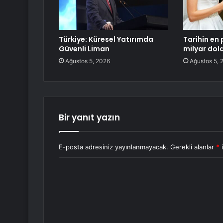
Türkiye: Küresel Yatırımda
Tarihin en 
Güvenli Liman
milyar dol
Ağustos 5, 2026
Ağustos 5, 
Bir yanıt yazın
E-posta adresiniz yayınlanmayacak.
Gerekli alanlar
*
i
Y
o
r
u