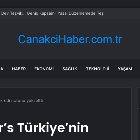
 Dev Teşvik… Geniş Kapsamlı Yasal Düzenlemede Teşvikler Öne Çekildi
FA
HABER
EKONOMI
SAĞLIK
TEKNOLOJI
YAŞAM
 kredi notunu yükseltti
’s Türkiye’nin