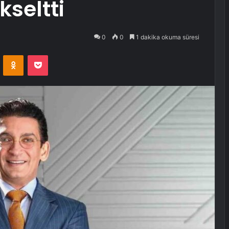
kseltti
0
0
1 dakika okuma süresi
VKontakte
Odnoklassniki
Pocket