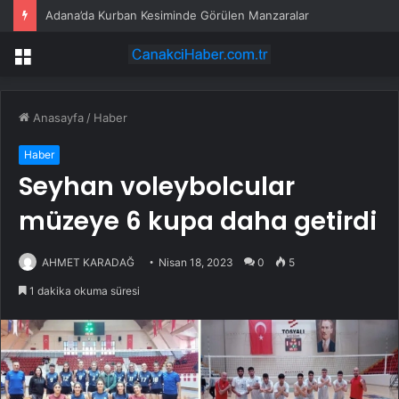
Adana’da Kurban Kesiminde Görülen Manzaralar
Menü
Anasayfa
/
Haber
Haber
Seyhan voleybolcular
müzeye 6 kupa daha getirdi
AHMET KARADAĞ
Nisan 18, 2023
0
5
1 dakika okuma süresi