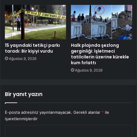
15 yaşındaki tetikçi parkı
Halk plajında şezlong
taradı: Bir kişiyi vurdu
gerginliği: İşletmeci
tatilcilerin üzerine kürekle
Ağustos 9, 2026
kum fırlattı
Ağustos 9, 2026
Bir yanıt yazın
E-posta adresiniz yayınlanmayacak.
Gerekli alanlar
*
ile
işaretlenmişlerdir
Y