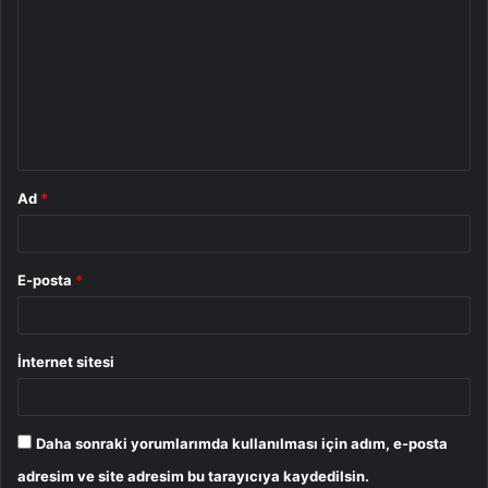
o
r
u
m
*
Ad
*
E-posta
*
İnternet sitesi
Daha sonraki yorumlarımda kullanılması için adım, e-posta
adresim ve site adresim bu tarayıcıya kaydedilsin.