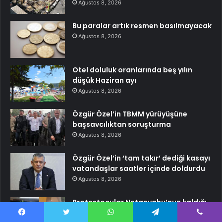
Ağustos 8, 2026
Bu paralar artık resmen basılmayacak
Ağustos 8, 2026
Otel doluluk oranlarında beş yılın
düşük Haziran ayı
Ağustos 8, 2026
Özgür Özel’in TBMM yürüyüşüne
başsavcılıktan soruşturma
Ağustos 8, 2026
Özgür Özel’in ‘tam takır’ dediği kasayı
vatandaşlar saatler içinde doldurdu
Ağustos 8, 2026
Protestocular Netanyahu’nun kaldığı
oteli bastı
Facebook
Twitter
WhatsApp
Telegram
Viber