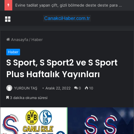
Evine tadilat yapan çift, gizli bölmede deste deste para buldu
Menü
Anasayfa
/
Haber
Haber
S Sport, S Sport2 ve S Sport
Plus Haftalık Yayınları
YURDUN TAŞ
Aralık 22, 2022
0
10
3 dakika okuma süresi