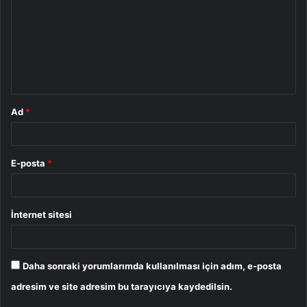
r
u
m
*
Ad
*
E-posta
*
İnternet sitesi
Daha sonraki yorumlarımda kullanılması için adım, e-posta
adresim ve site adresim bu tarayıcıya kaydedilsin.