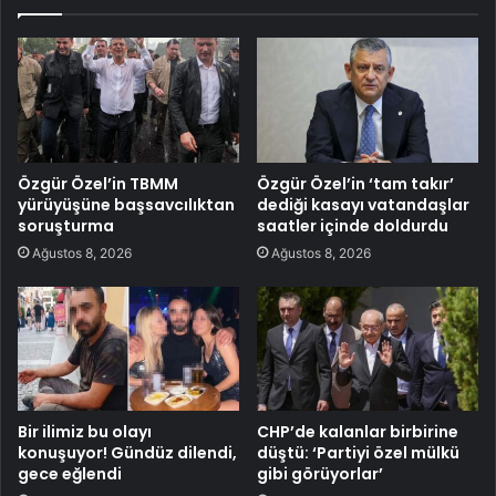
Özgür Özel’in TBMM
Özgür Özel’in ‘tam takır’
yürüyüşüne başsavcılıktan
dediği kasayı vatandaşlar
soruşturma
saatler içinde doldurdu
Ağustos 8, 2026
Ağustos 8, 2026
Bir ilimiz bu olayı
CHP’de kalanlar birbirine
konuşuyor! Gündüz dilendi,
düştü: ‘Partiyi özel mülkü
gece eğlendi
gibi görüyorlar’