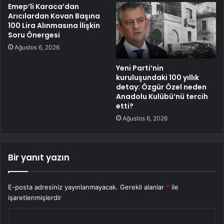
Emep’li Karaca’dan
Arıcılardan Kovan Başına
100 Lira Alınmasına İlişkin
Soru Önergesi
Ağustos 6, 2026
Yeni Parti’nin
kuruluşundaki 100 yıllık
detay: Özgür Özel neden
Anadolu Kulübü’nü tercih
etti?
Ağustos 6, 2026
Bir yanıt yazın
E-posta adresiniz yayınlanmayacak.
Gerekli alanlar
*
ile
işaretlenmişlerdir
Y