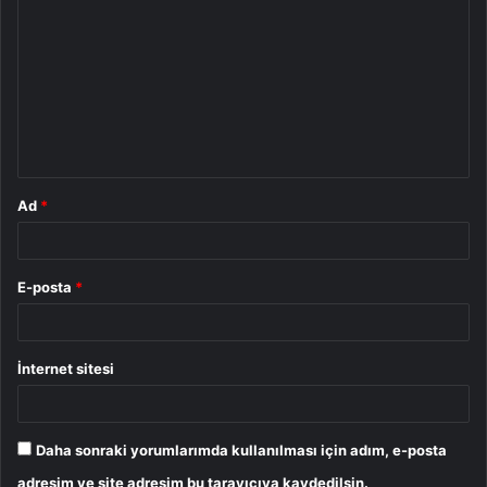
o
r
u
m
*
Ad
*
E-posta
*
İnternet sitesi
Daha sonraki yorumlarımda kullanılması için adım, e-posta
adresim ve site adresim bu tarayıcıya kaydedilsin.