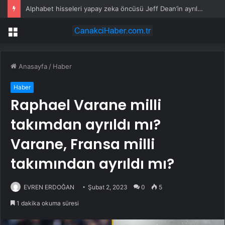
Alphabet hisseleri yapay zeka öncüsü Jeff Dean’in ayrılmasıyla %5 düştü
Menü
Anasayfa
/
Haber
Haber
Raphael Varane milli
takımdan ayrıldı mı?
Varane, Fransa milli
takımından ayrıldı mı?
EVREN ERDOĞAN
Şubat 2, 2023
0
5
1 dakika okuma süresi