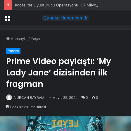
Kocaeli’de Uyuşturucu Operasyonu: 1.7 Milyon Hap Ele Geçirildi
Menü
Anasayfa
/
Yaşam
Yaşam
Prime Video paylaştı: ‘My
Lady Jane’ dizisinden ilk
fragman
NURCAN BAYRAM
Mayıs 25, 2024
0
0
1 dakika okuma süresi