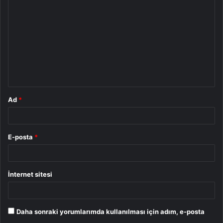
o
r
u
m
*
Ad
*
E-posta
*
İnternet sitesi
Daha sonraki yorumlarımda kullanılması için adım, e-posta