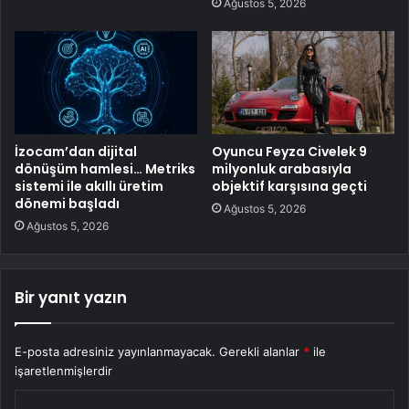
Ağustos 5, 2026
İzocam’dan dijital
Oyuncu Feyza Civelek 9
dönüşüm hamlesi… Metriks
milyonluk arabasıyla
sistemi ile akıllı üretim
objektif karşısına geçti
dönemi başladı
Ağustos 5, 2026
Ağustos 5, 2026
Bir yanıt yazın
E-posta adresiniz yayınlanmayacak.
Gerekli alanlar
*
ile
işaretlenmişlerdir
Y