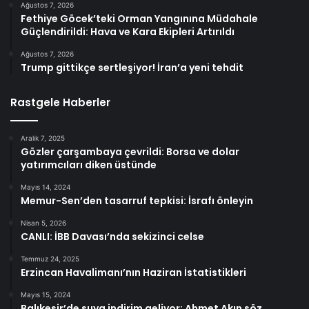
Ağustos 7, 2026
Fethiye Göcek’teki Orman Yangınına Müdahale
Güçlendirildi: Hava ve Kara Ekipleri Artırıldı
Ağustos 7, 2026
Trump gittikçe sertleşiyor! İran’a yeni tehdit
Rastgele Haberler
Aralık 7, 2025
Gözler çarşambaya çevrildi: Borsa ve dolar
yatırımcıları diken üstünde
Mayıs 14, 2024
Memur-Sen’den tasarruf tepkisi: İsrafı önleyin
Nisan 5, 2026
CANLI: İBB Davası’nda sekizinci celse
Temmuz 24, 2025
Erzincan Havalimanı’nın Haziran İstatistikleri
Mayıs 15, 2024
Balıkesir’de suya indirim geliyor: Ahmet Akın söz