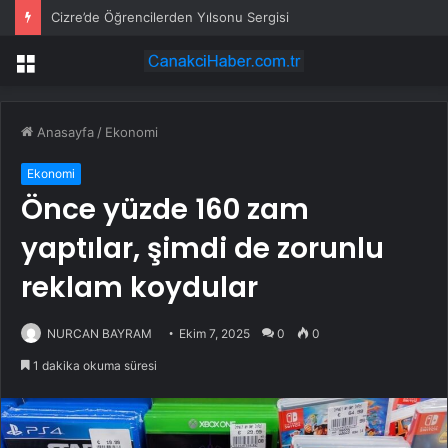
Cizre’de Öğrencilerden Yılsonu Sergisi
Menü
Anasayfa
/
Ekonomi
Ekonomi
Önce yüzde 160 zam
yaptılar, şimdi de zorunlu
reklam koydular
NURCAN BAYRAM
Ekim 7, 2025
0
0
1 dakika okuma süresi