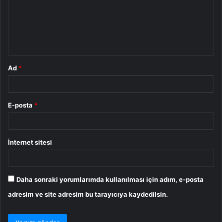
u
m
*
Ad
*
E-posta
*
İnternet sitesi
Daha sonraki yorumlarımda kullanılması için adım, e-posta
adresim ve site adresim bu tarayıcıya kaydedilsin.