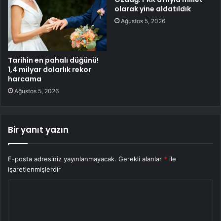
olarak yine aldatıldık
Ağustos 5, 2026
Tarihin en pahalı düğünü!
1,4 milyar dolarlık rekor
harcama
Ağustos 5, 2026
Bir yanıt yazın
E-posta adresiniz yayınlanmayacak.
Gerekli alanlar
*
ile
işaretlenmişlerdir
Y
o
r