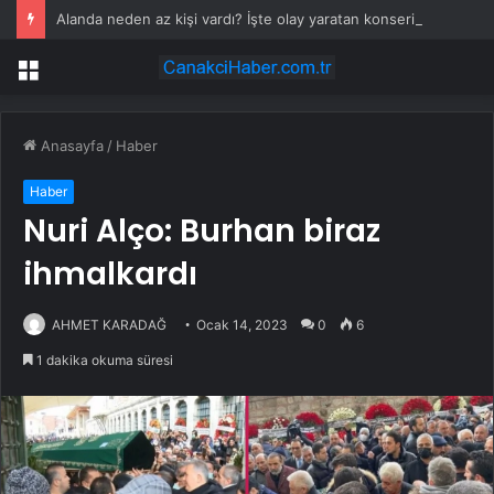
Alanda neden az kişi vardı? İşte olay yaratan konserin perde arkası
Menü
Anasayfa
/
Haber
Haber
Nuri Alço: Burhan biraz
ihmalkardı
AHMET KARADAĞ
Ocak 14, 2023
0
6
1 dakika okuma süresi