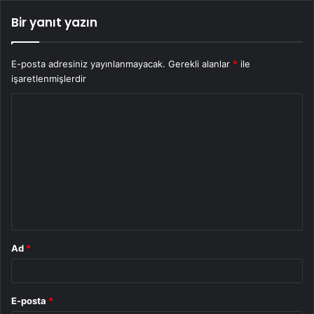
Bir yanıt yazın
E-posta adresiniz yayınlanmayacak.
Gerekli alanlar
*
ile
işaretlenmişlerdir
Y
o
r
u
m
*
Ad
*
E-posta
*