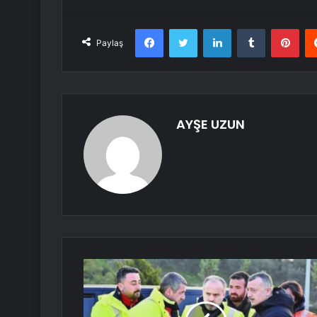
Facebook
Twitter
LinkedIn
Tumblr
Pint
Paylaş
AYŞE UZUN