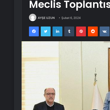
Meclis Toplantıs
AYŞE UZUN
Şubat 6, 2024
Facebook
Twitter
LinkedIn
Tumblr
Pinterest
Reddit