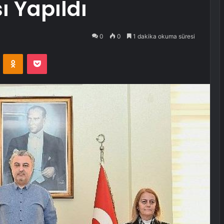
ı Yapıldı
0
0
1 dakika okuma süresi
VKontakte
Odnoklassniki
Pocket