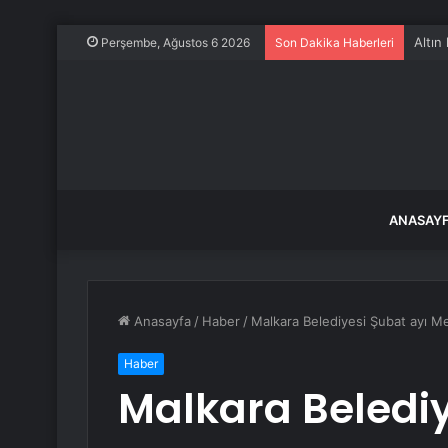
Altın 
Perşembe, Ağustos 6 2026
Son Dakika Haberleri
ANASAY
Anasayfa
/
Haber
/
Malkara Belediyesi Şubat ayı Mec
Haber
Malkara Belediy