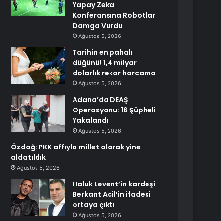
Yapay Zeka
Konferansına Robotlar
Damga Vurdu
Ağustos 5, 2026
Tarihin en pahalı
düğünü! 1,4 milyar
dolarlık rekor harcama
Ağustos 5, 2026
Adana’da DEAŞ
Operasyonu: 16 Şüpheli
Yakalandı
Ağustos 5, 2026
Özdağ: PKK affıyla millet olarak yine
aldatıldık
Ağustos 5, 2026
Haluk Levent’in kardeşi
Berkant Acil’in ifadesi
ortaya çıktı
Ağustos 5, 2026