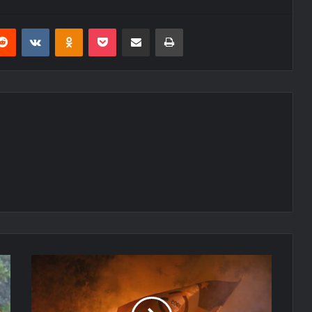
erest
Reddit
VKontakte
Odnoklassniki
Pocket
E-Posta ile paylaş
Yazdır