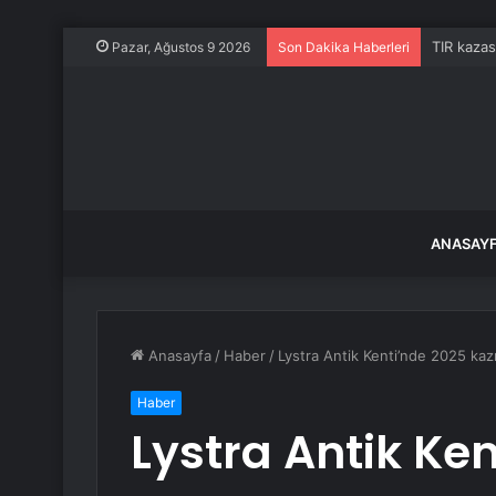
TIR kazas
Pazar, Ağustos 9 2026
Son Dakika Haberleri
ANASAY
Anasayfa
/
Haber
/
Lystra Antik Kenti’nde 2025 kazı
Haber
Lystra Antik Ke