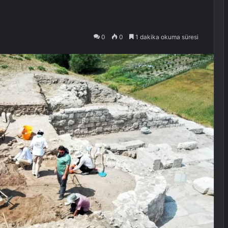
0
0
1 dakika okuma süresi