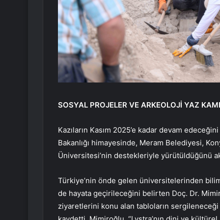
SOSYAL PROJELER VE ARKEOLOJİ YAZ KAM
Kazıların Kasım 2025’e kadar devam edeceğini b
Bakanlığı himayesinde, Meram Belediyesi, Kon
Üniversitesi’nin destekleriyle yürütüldüğünü ak
Türkiye’nin önde gelen üniversitelerinden bilim i
de hayata geçirileceğini belirten Doç. Dr. Mim
ziyaretlerini konu alan tabloların sergileneceğ
kaydetti. Mimiroğlu, “Lystra’nın dini ve kültürel