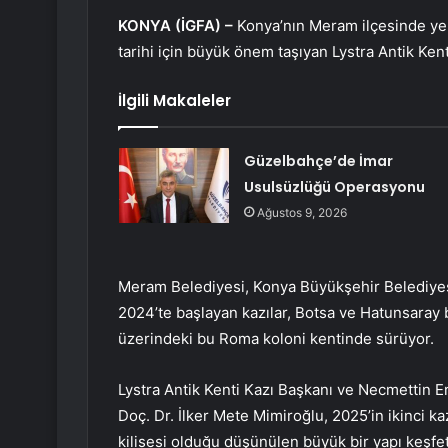
KONYA (İGFA) –
Konya’nın Meram ilçesinde yer
tarihi için büyük önem taşıyan Lystra Antik Kenti
İlgili Makaleler
Güzelbahçe’de İmar
Usulsüzlüğü Operasyonu
Ağustos 9, 2026
Meram Belediyesi, Konya Büyükşehir Belediyesi
2024’te başlayan kazılar, Botsa ve Hatunsaray b
üzerindeki bu Roma koloni kentinde sürüyor.
Lystra Antik Kenti Kazı Başkanı ve Necmettin 
Doç. Dr. İlker Mete Mimiroğlu, 2025’in ikinci k
kilisesi olduğu düşünülen büyük bir yapı keşfetti