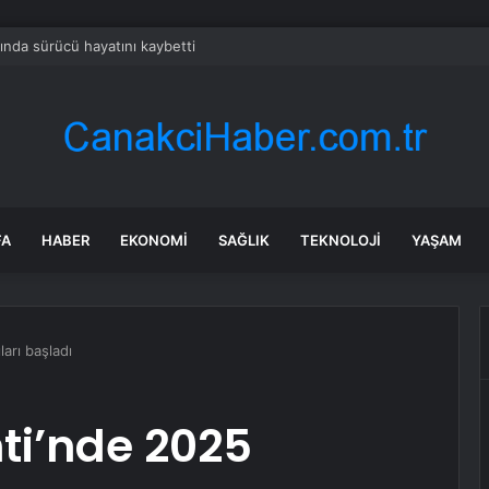
ında sürücü hayatını kaybetti
FA
HABER
EKONOMI
SAĞLIK
TEKNOLOJI
YAŞAM
ları başladı
nti’nde 2025