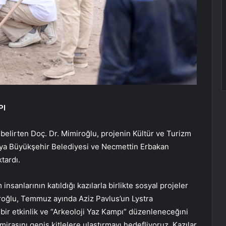
PI
elirten Doç. Dr. Mimiroğlu, projenin Kültür ve Turizm
ya Büyükşehir Belediyesi ve Necmettin Erbakan
tardı.
nsanlarının katıldığı kazılarla birlikte sosyal projeler
iroğlu, Temmuz ayında Aziz Pavlus’un Lystra
i bir etkinlik ve “Arkeoloji Yaz Kampı” düzenleneceğıni
 mirasını geniş kitlelere ulaştırmayı hedefliyoruz. Kazılar