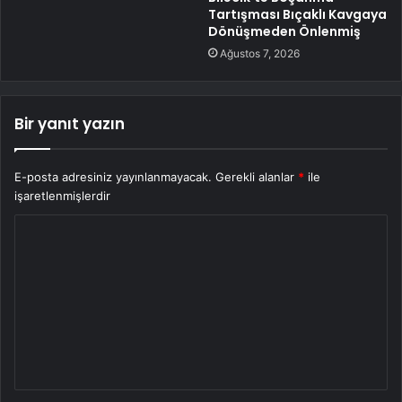
Tartışması Bıçaklı Kavgaya
Dönüşmeden Önlenmiş
Ağustos 7, 2026
Bir yanıt yazın
E-posta adresiniz yayınlanmayacak.
Gerekli alanlar
*
ile
işaretlenmişlerdir
Y
o
r
u
m
*