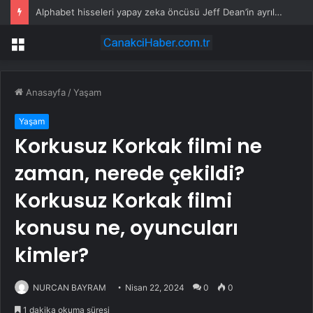
Alphabet hisseleri yapay zeka öncüsü Jeff Dean’in ayrılmasıyla %5 düştü
Menü
Anasayfa
/
Yaşam
Yaşam
Korkusuz Korkak filmi ne
zaman, nerede çekildi?
Korkusuz Korkak filmi
konusu ne, oyuncuları
kimler?
NURCAN BAYRAM
Nisan 22, 2024
0
0
1 dakika okuma süresi