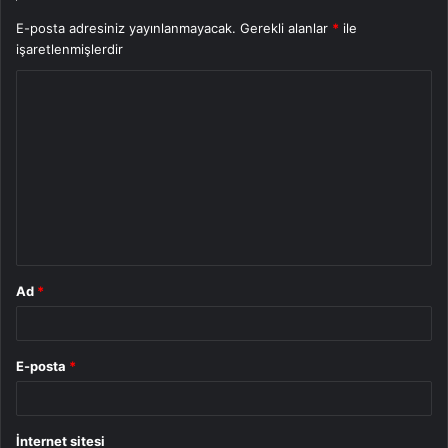
E-posta adresiniz yayınlanmayacak.
Gerekli alanlar
*
ile
işaretlenmişlerdir
Y
o
r
u
m
*
Ad
*
E-posta
*
İnternet sitesi