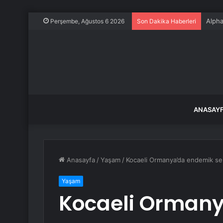
Alpha
Perşembe, Ağustos 6 2026
Son Dakika Haberleri
ANASAY
Anasayfa
/
Yaşam
/
Kocaeli Ormanya’da endemik sem
Yaşam
Kocaeli Orman