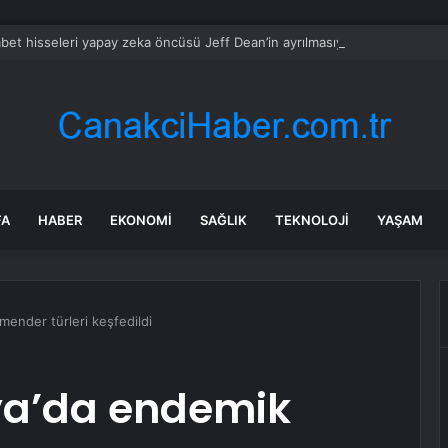
bet hisseleri yapay zeka öncüsü Jeff Dean’in ayrılmasıyla %5 düştü
FA
HABER
EKONOMI
SAĞLIK
TEKNOLOJI
YAŞAM
ender türleri keşfedildi
ya’da endemik