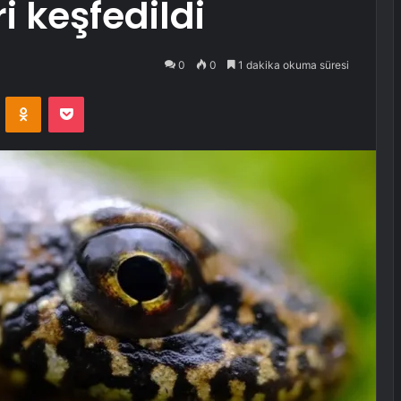
i keşfedildi
0
0
1 dakika okuma süresi
VKontakte
Odnoklassniki
Pocket