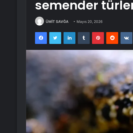
semender türler
ÜMİT SAVĞA
Mayıs 20, 2026
Facebook
Twitter
LinkedIn
Tumblr
Pinterest
Reddit