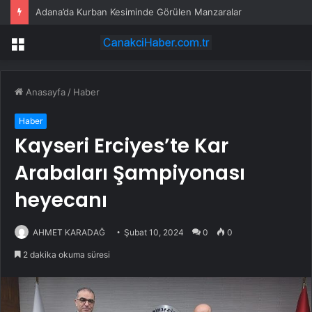
Adana’da Kurban Kesiminde Görülen Manzaralar
Menü
Anasayfa
/
Haber
Haber
Kayseri Erciyes’te Kar
Arabaları Şampiyonası
heyecanı
AHMET KARADAĞ
Şubat 10, 2024
0
0
2 dakika okuma süresi