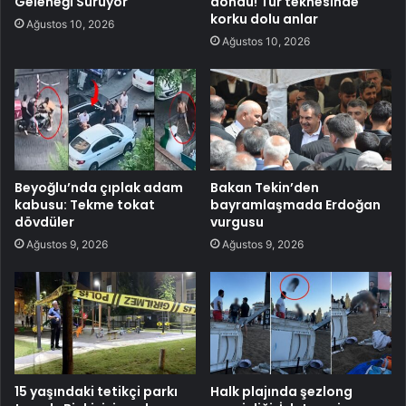
Geleneği Sürüyor
döndü! Tur teknesinde
korku dolu anlar
Ağustos 10, 2026
Ağustos 10, 2026
Beyoğlu’nda çıplak adam
Bakan Tekin’den
kabusu: Tekme tokat
bayramlaşmada Erdoğan
dövdüler
vurgusu
Ağustos 9, 2026
Ağustos 9, 2026
15 yaşındaki tetikçi parkı
Halk plajında şezlong