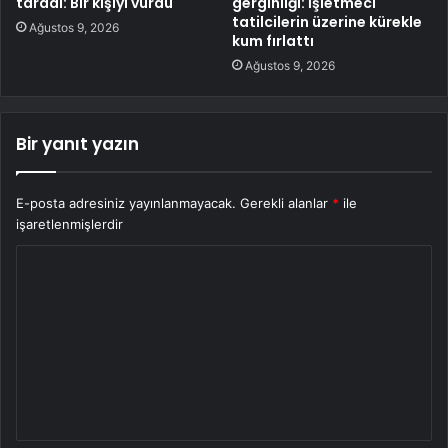
taradı: Bir kişiyi vurdu
gerginliği: İşletmeci
tatilcilerin üzerine kürekle
Ağustos 9, 2026
kum fırlattı
Ağustos 9, 2026
Bir yanıt yazın
E-posta adresiniz yayınlanmayacak.
Gerekli alanlar
*
ile
işaretlenmişlerdir
Y
o
r
u
m
*