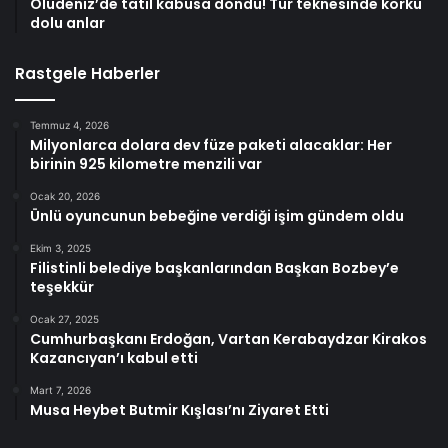
Ölüdeniz’de tatil kabusa döndü! Tur teknesinde korku
dolu anlar
Rastgele Haberler
Temmuz 4, 2026
Milyonlarca dolara dev füze paketi alacaklar: Her
birinin 925 kilometre menzili var
Ocak 20, 2026
Ünlü oyuncunun bebeğine verdiği işim gündem oldu
Ekim 3, 2025
Filistinli belediye başkanlarından Başkan Bozbey’e
teşekkür
Ocak 27, 2025
Cumhurbaşkanı Erdoğan, Vartan Kerabaydzar Kirakos
Kazancıyan’ı kabul etti
Mart 7, 2026
Musa Heybet Butmir Kışlası’nı Ziyaret Etti