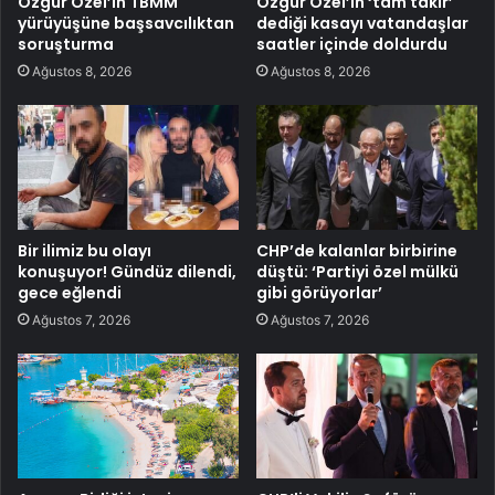
Özgür Özel’in TBMM
Özgür Özel’in ‘tam takır’
yürüyüşüne başsavcılıktan
dediği kasayı vatandaşlar
soruşturma
saatler içinde doldurdu
Ağustos 8, 2026
Ağustos 8, 2026
Bir ilimiz bu olayı
CHP’de kalanlar birbirine
konuşuyor! Gündüz dilendi,
düştü: ‘Partiyi özel mülkü
gece eğlendi
gibi görüyorlar’
Ağustos 7, 2026
Ağustos 7, 2026