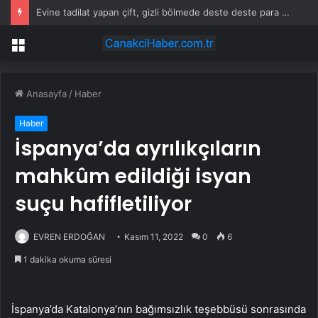
Evine tadilat yapan çift, gizli bölmede deste deste para buldu
Menü
Anasayfa
/
Haber
Haber
İspanya’da ayrılıkçıların
mahkûm edildiği isyan
suçu hafifletiliyor
EVREN ERDOĞAN
Kasım 11, 2022
0
6
1 dakika okuma süresi
İspanya’da Katalonya’nın bağımsızlık teşebbüsü sonrasında