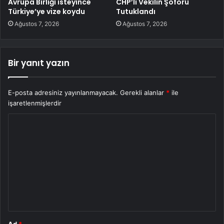
Avrupa Birliği isteyince
CHP’li Vekilin Şoförü
Türkiye’ye vize koydu
Tutuklandı
Ağustos 7, 2026
Ağustos 7, 2026
Bir yanıt yazın
E-posta adresiniz yayınlanmayacak.
Gerekli alanlar
*
ile
işaretlenmişlerdir
Y
o
r
u
m
*
Ad
*