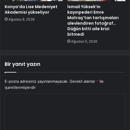
Konya’da Lise Medeniyet
İsmail Yüksek’in
Akademisi yükseliyor
kayınpederi Emre
Matraş’tan tartışmaları
Ağustos 6, 2026
alevlendiren fotoğraf…
Düğün bitti aile krizi
bitmedi
Ağustos 5, 2026
Bir yanıt yazın
E-posta adresiniz yayınlanmayacak.
Gerekli alanlar
*
ile
işaretlenmişlerdir
Y
o
r
u