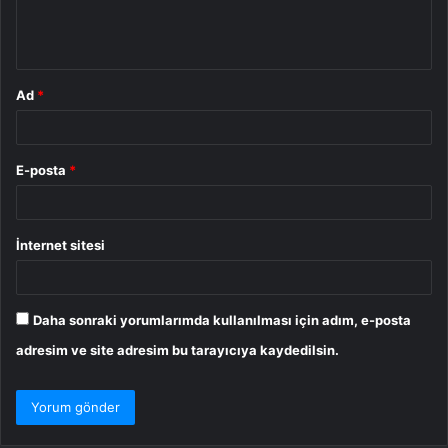
m
*
Ad
*
E-posta
*
İnternet sitesi
Daha sonraki yorumlarımda kullanılması için adım, e-posta
adresim ve site adresim bu tarayıcıya kaydedilsin.