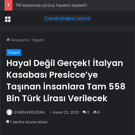
TIR kazasında sürücü hayatını kaybetti
Menü
Anasayfa
/
Yaşam
Yaşam
Hayal Değil Gerçek! İtalyan
Kasabası Presicce’ye
Taşınan İnsanlara Tam 558
Bin Türk Lirası Verilecek
EVREN ERDOĞAN
Kasım 23, 2022
0
8
1 dakika okuma süresi