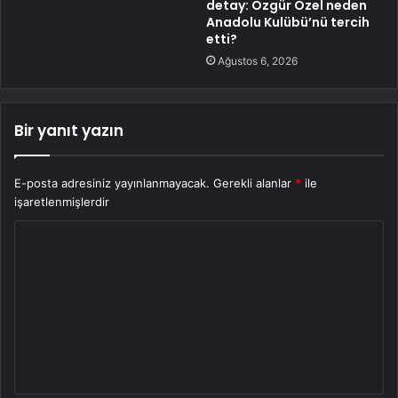
detay: Özgür Özel neden
Anadolu Kulübü’nü tercih
etti?
Ağustos 6, 2026
Bir yanıt yazın
E-posta adresiniz yayınlanmayacak.
Gerekli alanlar
*
ile
işaretlenmişlerdir
Y
o
r
u
m
*