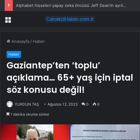
Alphabet hisseleri yapay zeka öncüsü Jeff Dean’in ayrılmasıyla %5 düştü
Menü
Anasayfa
/
Haber
Haber
Gaziantep’ten ‘toplu’
açıklama… 65+ yaş için iptal
söz konusu değil!
YURDUN TAŞ
Ağustos 12, 2023
0
6
1 dakika okuma süresi