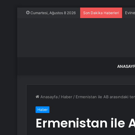
Evine
Cumartesi, Ağustos 8 2026
Son Dakika Haberleri
ANASAY
Anasayfa
/
Haber
/
Ermenistan ile AB arasındaki tem
Haber
Ermenistan ile 