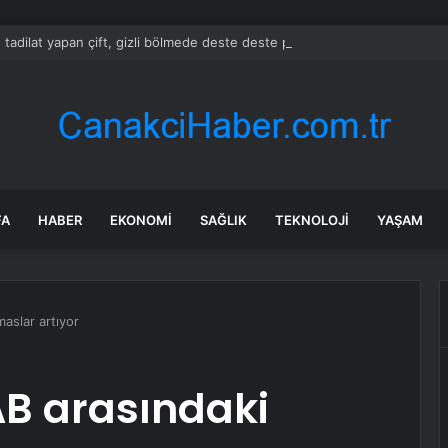
 tadilat yapan çift, gizli bölmede deste deste para buldu
FA
HABER
EKONOMI
SAĞLIK
TEKNOLOJI
YAŞAM
aslar artıyor
AB arasındaki