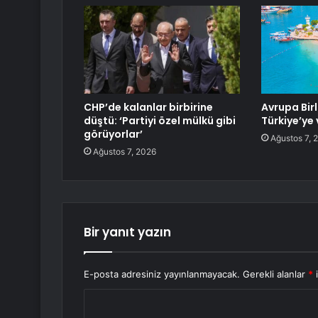
CHP’de kalanlar birbirine
Avrupa Birl
düştü: ‘Partiyi özel mülkü gibi
Türkiye’ye
görüyorlar’
Ağustos 7, 
Ağustos 7, 2026
Bir yanıt yazın
E-posta adresiniz yayınlanmayacak.
Gerekli alanlar
*
i
Y