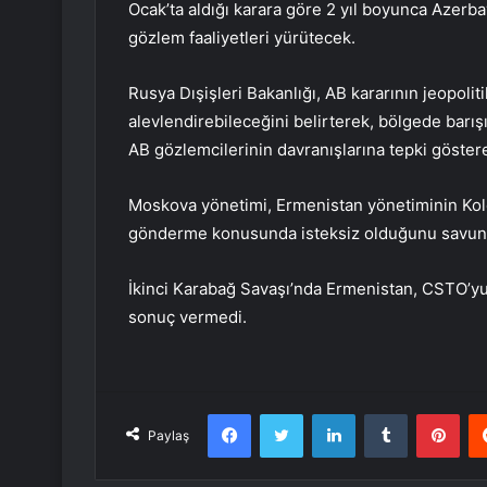
Ocak’ta aldığı karara göre 2 yıl boyunca Azerba
gözlem faaliyetleri yürütecek.
Rusya Dışişleri Bakanlığı, AB kararının jeopoliti
alevlendirebileceğini belirterek, bölgede barı
AB gözlemcilerinin davranışlarına tepki göstere
Moskova yönetimi, Ermenistan yönetiminin Ko
gönderme konusunda isteksiz olduğunu savun
İkinci Karabağ Savaşı’nda Ermenistan, CSTO’yu
sonuç vermedi.
Facebook
Twitter
LinkedIn
Tumblr
Pint
Paylaş