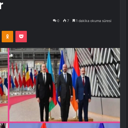
r
0
7
1 dakika okuma süresi
VKontakte
Odnoklassniki
Pocket