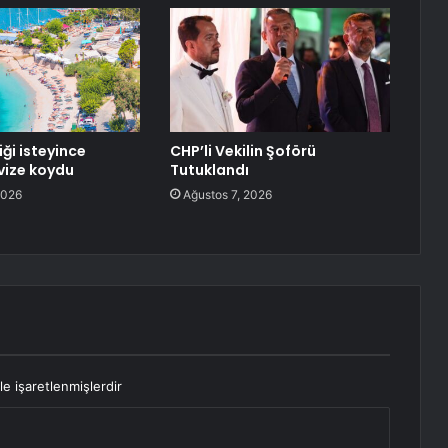
iği isteyince
CHP’li Vekilin Şoförü
 vize koydu
Tutuklandı
2026
Ağustos 7, 2026
le işaretlenmişlerdir