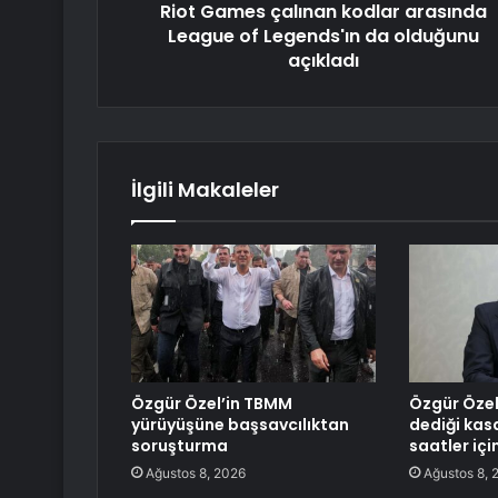
Riot Games çalınan kodlar arasında
League of Legends'ın da olduğunu
açıkladı
İlgili Makaleler
Özgür Özel’in TBMM
Özgür Özel’
yürüyüşüne başsavcılıktan
dediği kas
soruşturma
saatler iç
Ağustos 8, 2026
Ağustos 8, 