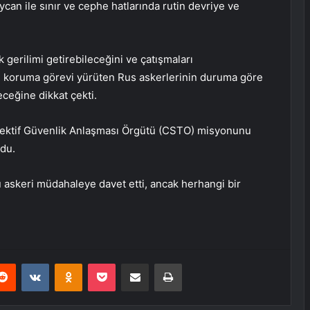
ycan ile sınır ve cephe hatlarında rutin devriye ve
k gerilimi getirebileceğini ve çatışmaları
şı koruma görevi yürüten Rus askerlerinin duruma göre
ceğine dikkat çekti.
lektif Güvenlik Anlaşması Örgütü (CSTO) misyonunu
du.
 askeri müdahaleye davet etti, ancak herhangi bir
erest
Reddit
VKontakte
Odnoklassniki
Pocket
E-Posta ile paylaş
Yazdır