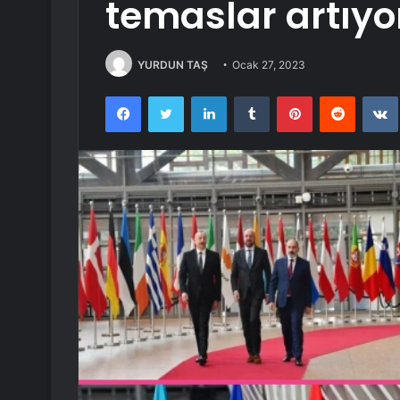
temaslar artıyo
YURDUN TAŞ
Ocak 27, 2023
Facebook
Twitter
LinkedIn
Tumblr
Pinterest
Reddit