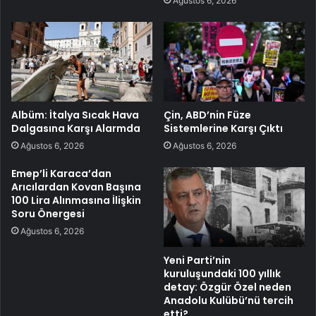
Ağustos 6, 2026
Albüm: İtalya Sıcak Hava
Çin, ABD’nin Füze
Dalgasına Karşı Alarmda
Sistemlerine Karşı Çıktı
Ağustos 6, 2026
Ağustos 6, 2026
Emep’li Karaca’dan
Arıcılardan Kovan Başına
100 Lira Alınmasına İlişkin
Soru Önergesi
Ağustos 6, 2026
Yeni Parti’nin
kuruluşundaki 100 yıllık
detay: Özgür Özel neden
Anadolu Kulübü’nü tercih
etti?