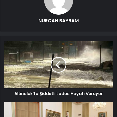
NURCAN BAYRAM
Altınoluk'ta Şiddetli Lodos Hayatı Vuruyor