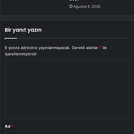
Ağustos 6, 2026
Bir yanıt yazın
E-posta adresiniz yayınlanmayacak.
Gerekli alanlar
*
ile
işaretlenmişlerdir
Y
o
r
u
m
*
Ad
*