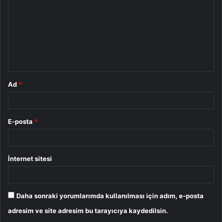
r
u
m
*
Ad
*
E-posta
*
İnternet sitesi
Daha sonraki yorumlarımda kullanılması için adım, e-posta
adresim ve site adresim bu tarayıcıya kaydedilsin.