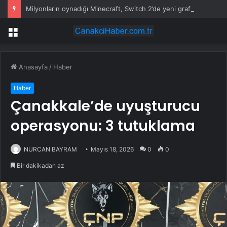
Milyonların oynadığı Minecraft, Switch 2’de yeni grafiklerle geliyor
Menü
Anasayfa
/
Haber
Haber
Çanakkale’de uyuşturucu
operasyonu: 3 tutuklama
NURCAN BAYRAM
Mayıs 18, 2026
0
0
Bir dakikadan az