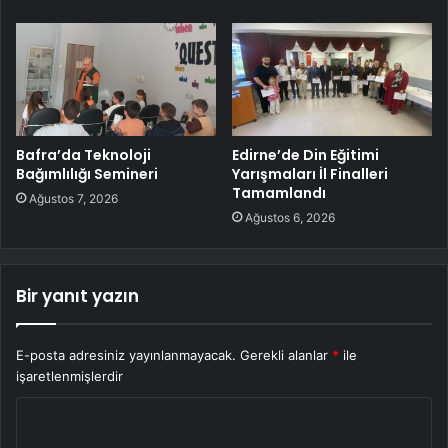
Bafra’da Teknoloji
Edirne’de Din Eğitimi
Bağımlılığı Semineri
Yarışmaları İl Finalleri
Tamamlandı
Ağustos 7, 2026
Ağustos 6, 2026
Bir yanıt yazın
E-posta adresiniz yayınlanmayacak.
Gerekli alanlar
*
ile
işaretlenmişlerdir
Y
o