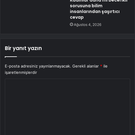
Kadınlar daha mı becerikli
sorusuna bilim
insanlarından şaşırtıcı
cevap
Ağustos 4, 2026
Bir yanıt yazın
E-posta adresiniz yayınlanmayacak.
Gerekli alanlar
*
ile
işaretlenmişlerdir
Y
o
r
u
m
*