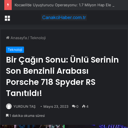
Kocaeli’de Uyuşturucu Operasyonu: 1.7 Milyon Hap Ele Geçirildi
Menü
Anasayfa
/
Teknoloji
Teknoloji
Bir Çağın Sonu: Ünlü Serinin
Son Benzinli Arabası
Porsche 718 Spyder RS ​​
Tanıtıldı!
YURDUN TAŞ
Mayıs 23, 2023
0
4
1 dakika okuma süresi