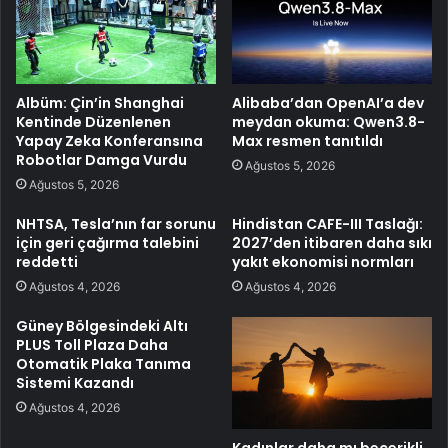
Albüm: Çin’in Shanghai
Alibaba’dan OpenAI’a dev
Kentinde Düzenlenen
meydan okuma: Qwen3.8-
Yapay Zeka Konferansına
Max resmen tanıtıldı
Robotlar Damga Vurdu
Ağustos 5, 2026
Ağustos 5, 2026
NHTSA, Tesla’nın far sorunu
Hindistan CAFE-III Taslağı:
için geri çağırma talebini
2027’den itibaren daha sıkı
reddetti
yakıt ekonomisi normları
Ağustos 4, 2026
Ağustos 4, 2026
Güney Bölgesindeki Altı
PLUS Toll Plaza Daha
Otomatik Plaka Tanıma
Sistemi Kazandı
Ağustos 4, 2026