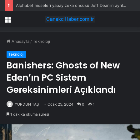
Alphabet hisseleri yapay zeka öncüsü Jeff Dean’in ayrılmasıyla %5 düştü
Menü
Anasayfa
/
Teknoloji
Teknoloji
Banishers: Ghosts of New
Eden’ın PC Sistem
Gereksinimleri Açıklandı
YURDUN TAŞ
Ocak 25, 2024
0
1
1 dakika okuma süresi