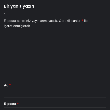
Bir yanıt yazın
E-posta adresiniz yayınlanmayacak.
Gerekli alanlar
*
ile
işaretlenmişlerdir
Y
o
r
u
m
*
Ad
*
E-posta
*