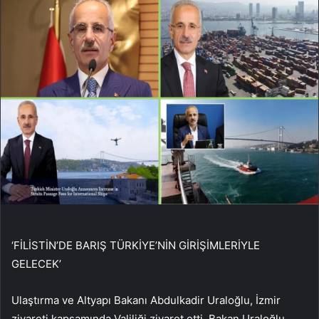
‘FİLİSTİN’DE BARIŞ TÜRKİYE’NİN GİRİŞİMLERİYLE
GELECEK’
Ulaştırma ve Altyapı Bakanı Abdulkadir Uraloğlu, İzmir
ziyareti kapsamında Valiliği ziyaret etti. Bakan Uraloğlu,