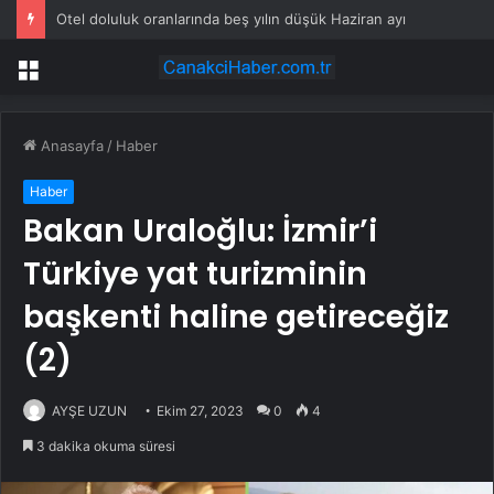
Otel doluluk oranlarında beş yılın düşük Haziran ayı
Menü
Anasayfa
/
Haber
Haber
Bakan Uraloğlu: İzmir’i
Türkiye yat turizminin
başkenti haline getireceğiz
(2)
AYŞE UZUN
Ekim 27, 2023
0
4
3 dakika okuma süresi