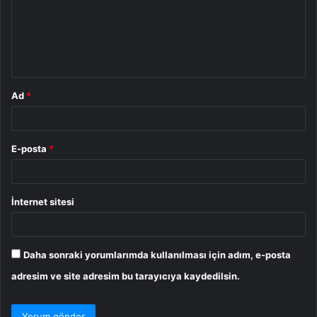
u
m
*
Ad
*
E-posta
*
İnternet sitesi
Daha sonraki yorumlarımda kullanılması için adım, e-posta
adresim ve site adresim bu tarayıcıya kaydedilsin.