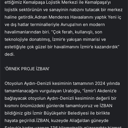
ettiğimiz Kemalpaşa Lojistik Merkezi ile Kemalpaşa’yı
lojistik sektörünün ve sanayinin nabzını tutacak bir merkez
haline getirdik.Adnan Menderes Havaalanını yaptık Yeni iç
ve dış hatlar terminalleriyle Avrupa’nın en modern
havalimanlarından biri. “Çok ferah, kullanışlı, son
teknolojiyle donatılmış, İzmir’e yakışan mimarisi ve
estetiğiyle çok güzel bir havalimanını İzmir’e kazandırdık”
dedi.
‘ÖRNEK PROJE İZBAN’
Otoyolun Aydın-Denizli kesiminin tamamının 2024 yılında
tamamlanacağını vurgulayan Uraloğlu, “İzmir’i Akdeniz’e
bağlayacak otoyolun Aydın-Denizli kesiminin değerli bir
kısmını önümüzdeki günlerde tamamlıyoruz ve İZBAN
bildiğiniz gibi İzmir Büyükşehir Belediyesi ile birlikte
hayata geçirildi.İZBAN, kuzeyde Aliağa’dan güneyde
Selçuk’a kadar uzanan 136 kilometrelik güzergahta hizmet