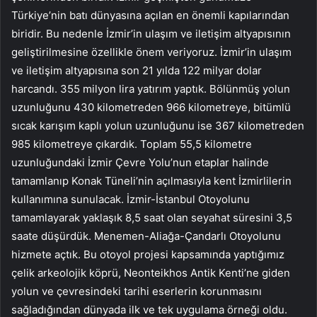
Türkiye’nin batı dünyasına açılan en önemli kapılarından
biridir. Bu nedenle İzmir’in ulaşım ve iletişim altyapısının
geliştirilmesine özellikle önem veriyoruz. İzmir’in ulaşım
ve iletişim altyapısına son 21 yılda 122 milyar dolar
harcandı. 355 milyon lira yatırım yaptık. Bölünmüş yolun
uzunluğunu 430 kilometreden 966 kilometreye, bitümlü
sıcak karışım kaplı yolun uzunluğunu ise 367 kilometreden
985 kilometreye çıkardık. Toplam 55,5 kilometre
uzunluğundaki İzmir Çevre Yolu’nun etaplar halinde
tamamlanıp Konak Tüneli’nin açılmasıyla kent İzmirlilerin
kullanımına sunulacak. İzmir-İstanbul Otoyolunu
tamamlayarak yaklaşık 8,5 saat olan seyahat süresini 3,5
saate düşürdük. Menemen-Aliağa-Çandarlı Otoyolunu
hizmete açtık. Bu otoyol projesi kapsamında yaptığımız
çelik arkeolojik köprü, Neonteikhos Antik Kenti’ne giden
yolun ve çevresindeki tarihi eserlerin korunmasını
sağladığından dünyada ilk ve tek uygulama örneği oldu.