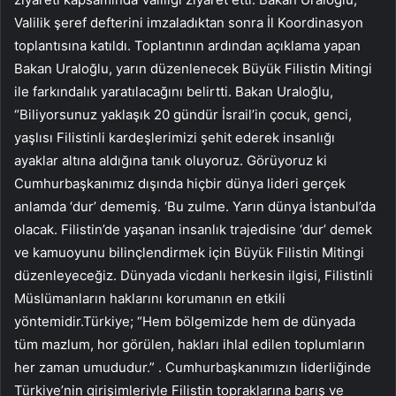
Valilik şeref defterini imzaladıktan sonra İl Koordinasyon
toplantısına katıldı. Toplantının ardından açıklama yapan
Bakan Uraloğlu, yarın düzenlenecek Büyük Filistin Mitingi
ile farkındalık yaratılacağını belirtti. Bakan Uraloğlu,
“Biliyorsunuz yaklaşık 20 gündür İsrail’in çocuk, genci,
yaşlısı Filistinli kardeşlerimizi şehit ederek insanlığı
ayaklar altına aldığına tanık oluyoruz. Görüyoruz ki
Cumhurbaşkanımız dışında hiçbir dünya lideri gerçek
anlamda ‘dur’ dememiş. ‘Bu zulme. Yarın dünya İstanbul’da
olacak. Filistin’de yaşanan insanlık trajedisine ‘dur’ demek
ve kamuoyunu bilinçlendirmek için Büyük Filistin Mitingi
düzenleyeceğiz. Dünyada vicdanlı herkesin ilgisi, Filistinli
Müslümanların haklarını korumanın en etkili
yöntemidir.Türkiye; “Hem bölgemizde hem de dünyada
tüm mazlum, hor görülen, hakları ihlal edilen toplumların
her zaman umududur.” . Cumhurbaşkanımızın liderliğinde
Türkiye’nin girişimleriyle Filistin topraklarına barış ve