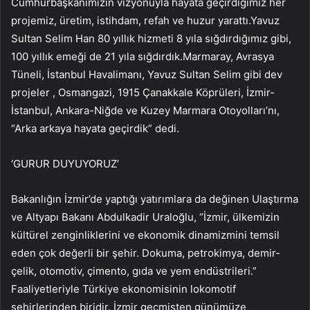
Cumhurbaşkanımızın vizyonuyla hayata geçirdiğimiz her
projemiz, üretim, istihdam, refah ve huzur yarattı.Yavuz
Sultan Selim Han 80 yıllık hizmeti 8 yıla sığdırdığımız gibi,
100 yıllık emeği de 21 yıla sığdırdık.Marmaray, Avrasya
Tüneli, İstanbul Havalimanı, Yavuz Sultan Selim gibi dev
projeler , Osmangazi, 1915 Çanakkale Köprüleri, İzmir-
İstanbul, Ankara-Niğde ve Kuzey Marmara Otoyolları’nı,
“Arka arkaya hayata geçirdik” dedi.
‘GURUR DUYUYORUZ’
Bakanlığın İzmir’de yaptığı yatırımlara da değinen Ulaştırma
ve Altyapı Bakanı Abdulkadir Uraloğlu, “İzmir, ülkemizin
kültürel zenginliklerini ve ekonomik dinamizmini temsil
eden çok değerli bir şehir. Dokuma, petrokimya, demir-
çelik, otomotiv, çimento, gıda ve yem endüstrileri.”
Faaliyetleriyle Türkiye ekonomisinin lokomotif
şehirlerinden biridir. İzmir geçmişten günümüze