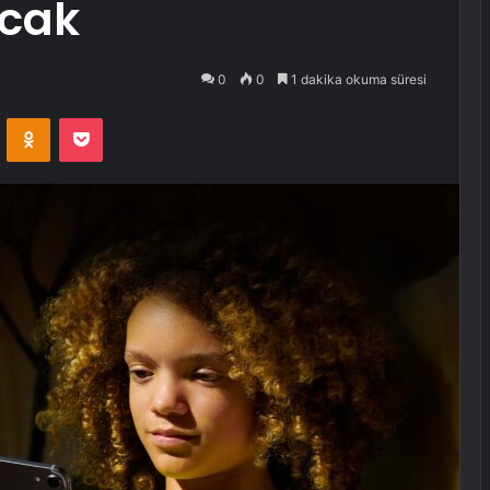
acak
0
0
1 dakika okuma süresi
VKontakte
Odnoklassniki
Pocket