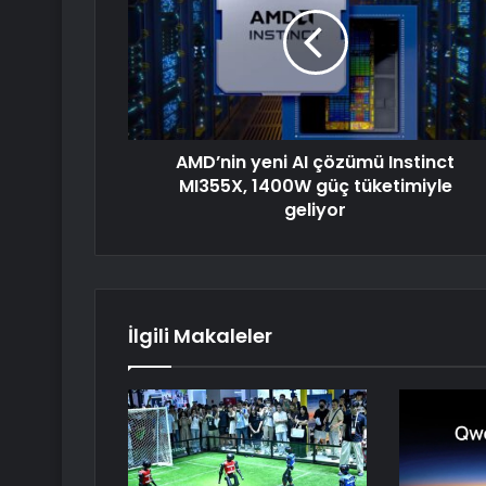
AMD’nin yeni AI çözümü Instinct
MI355X, 1400W güç tüketimiyle
geliyor
İlgili Makaleler