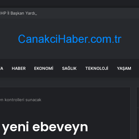
HP İl Başkan Yardımcısı Geylani Yenigün, ortağı tarafından vurularak öld
FA
HABER
EKONOMI
SAĞLIK
TEKNOLOJI
YAŞAM
yn kontrolleri sunacak
e yeni ebeveyn