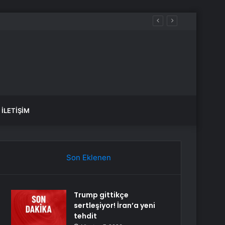
ürüldü
İLETIŞIM
Son Eklenen
Trump gittikçe
sertleşiyor! İran’a yeni
tehdit