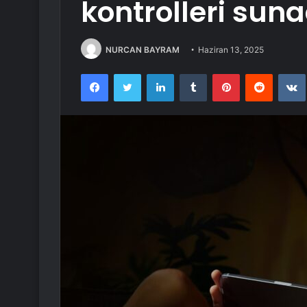
kontrolleri sun
NURCAN BAYRAM
Haziran 13, 2025
Facebook
Twitter
LinkedIn
Tumblr
Pinterest
Reddit