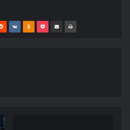
erest
Reddit
VKontakte
Odnoklassniki
Pocket
E-Posta ile paylaş
Yazdır