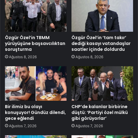
Özgür Özel’in TBMM
Özgür Özel’in ‘tam takır’
yürüyüşüne başsavcılıktan
dediği kasayı vatandaşlar
soruşturma
saatler içinde doldurdu
Ağustos 8, 2026
Ağustos 8, 2026
Bir ilimiz bu olayı
CHP’de kalanlar birbirine
konuşuyor! Gündüz dilendi,
düştü: ‘Partiyi özel mülkü
gece eğlendi
gibi görüyorlar’
Ağustos 7, 2026
Ağustos 7, 2026