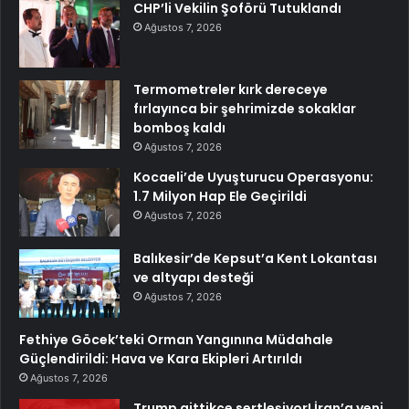
CHP’li Vekilin Şoförü Tutuklandı
Ağustos 7, 2026
Termometreler kırk dereceye
fırlayınca bir şehrimizde sokaklar
bomboş kaldı
Ağustos 7, 2026
Kocaeli’de Uyuşturucu Operasyonu:
1.7 Milyon Hap Ele Geçirildi
Ağustos 7, 2026
Balıkesir’de Kepsut’a Kent Lokantası
ve altyapı desteği
Ağustos 7, 2026
Fethiye Göcek’teki Orman Yangınına Müdahale
Güçlendirildi: Hava ve Kara Ekipleri Artırıldı
Ağustos 7, 2026
Trump gittikçe sertleşiyor! İran’a yeni