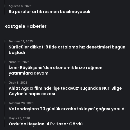
Ağustos 8, 2026
Bu paralar artık resmen basılmayacak
Rastgele Haberler
Temmuz 11, 2025
Sürücüler dikkat: 9 ilde ortalama hız denetimleri bugün
başladı
Nisan 21, 2026
İzmir Büyükşehir’den ekonomik krize rağmen
yatırımlara devam
Ocak 8, 2023
Ahlat Ağacı filminde ‘işe tecavüz’ suçundan Nuri Bilge
Ceylan’a hapis cezası
Temmuz 20, 2026
Vatandaşlara ’10 günlük erzak stoklayın’ çağrısı yapıldı
Mayıs 23, 2026
Ordu’da Heyelan: 4 Ev Hasar Gördü