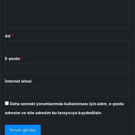
u
m
*
Ad
*
E-posta
*
İnternet sitesi
Daha sonraki yorumlarımda kullanılması için adım, e-posta
adresim ve site adresim bu tarayıcıya kaydedilsin.