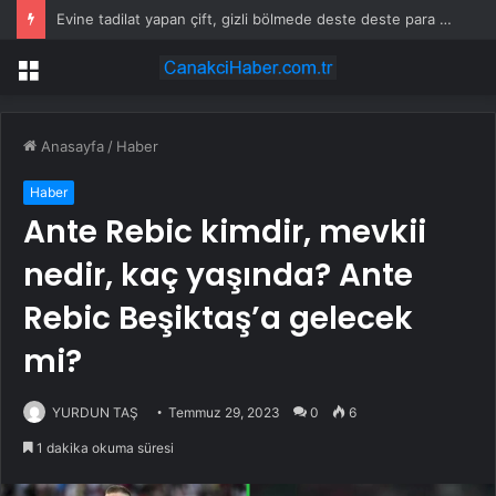
Evine tadilat yapan çift, gizli bölmede deste deste para buldu
Menü
Anasayfa
/
Haber
Haber
Ante Rebic kimdir, mevkii
nedir, kaç yaşında? Ante
Rebic Beşiktaş’a gelecek
mi?
YURDUN TAŞ
Temmuz 29, 2023
0
6
1 dakika okuma süresi