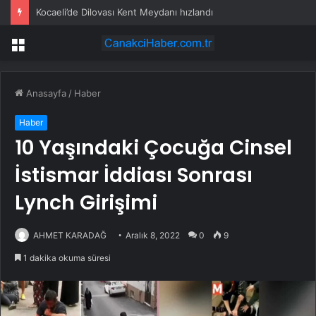
Bu paralar artık resmen basılmayacak
Menü
Anasayfa
/
Haber
Haber
10 Yaşındaki Çocuğa Cinsel
İstismar İddiası Sonrası
Lynch Girişimi
AHMET KARADAĞ
Aralık 8, 2022
0
9
1 dakika okuma süresi