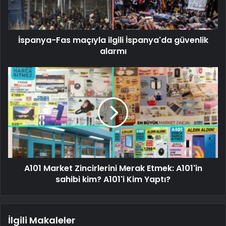
İspanya-Fas maçıyla ilgili İspanya'da güvenlik
alarmı
A101 Market Zincirlerini Merak Etmek: A101'in
sahibi kim? A101'i Kim Yaptı?
İlgili Makaleler