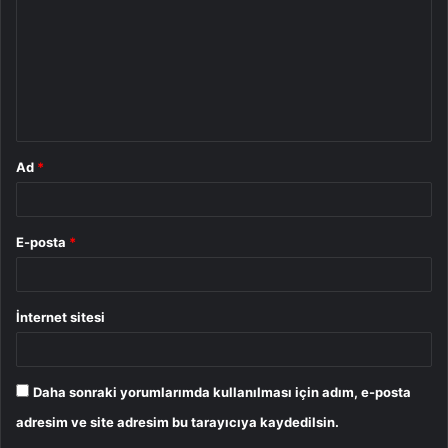
r
u
m
*
Ad
*
E-posta
*
İnternet sitesi
Daha sonraki yorumlarımda kullanılması için adım, e-posta
adresim ve site adresim bu tarayıcıya kaydedilsin.