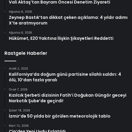
Vali Aktaş’tan Bayram Öncesi Denetim Ziyareti
Ağustos 6, 2026
Zeynep Bastık’tan dikkat çeken açıklama: 4 yıldır adımı
X’te aratmıyorum
Ağustos 6, 2026
Hükümet, E20 Yakıtına İlişkin Şikayetleri Reddetti
Rastgele Haberler
Aralık 2, 2025
Kaliforniya’da doğum günü partisine silahlı saldırı: 4
ölü, 10’dan fazla yaralı
Ocak 7, 2026
Kızılcık Şerbeti dizisinin Fatih’i Doğukan Güngör geceyi
Narkotik Şube’de geçirdi!
Şubat 18, 2026
İzmir’de 50 yılda bir görülen meteorolojik tablo
Mart 12, 2026
Çin’den Yeni Uydu Fırlatıldı