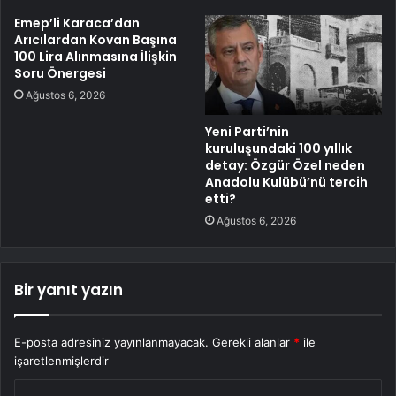
Emep’li Karaca’dan
Arıcılardan Kovan Başına
100 Lira Alınmasına İlişkin
Soru Önergesi
Ağustos 6, 2026
Yeni Parti’nin
kuruluşundaki 100 yıllık
detay: Özgür Özel neden
Anadolu Kulübü’nü tercih
etti?
Ağustos 6, 2026
Bir yanıt yazın
E-posta adresiniz yayınlanmayacak.
Gerekli alanlar
*
ile
işaretlenmişlerdir
Y