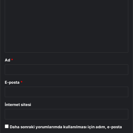
o
r
u
m
*
Ad
*
E-posta
*
İnternet sitesi
Daha sonraki yorumlarımda kullanılması için adım, e-posta