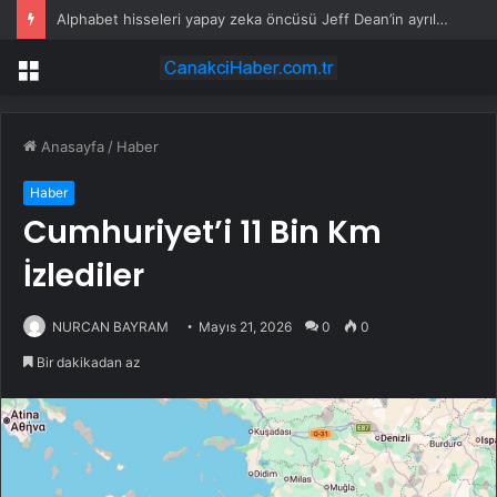
Alphabet hisseleri yapay zeka öncüsü Jeff Dean’in ayrılmasıyla %5 düştü
Menü
Anasayfa
/
Haber
Haber
Cumhuriyet’i 11 Bin Km
İzlediler
NURCAN BAYRAM
Mayıs 21, 2026
0
0
Bir dakikadan az